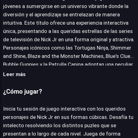
jóvenes a sumergirse en un universo vibrante donde la
diversión y el aprendizaje se entrelazan de manera
JUEGALO AHORA
intuitiva. Este título ofrece una experiencia interactiva
única, presentando a las queridas estrellas de las series
de televisión de Nick Jr en una forma original y atractiva.
Personajes icónicos como las Tortugas Ninja, Shimmer
and Shine, Blaze and the Monster Machines, Blue's Clues,
Bubble Guppies y la Patrulla Canina adoptan una peculiar
apariencia cúbica, transformándose en los simpáticos
Leer más
protagonistas de cada desafío. La premisa del juego se
centra en proporcionar una serie de aventuras
¿Cómo jugar?
estimulantes diseñadas para el público infantil, donde la
exploración y la resolución de pequeños retos mentales
Inicia tu sesión de juego interactiva con los queridos
son clave. Aunque los detalles específicos de las
personajes de Nick Jr en sus formas cúbicas. Desafía tu
mecánicas se mantienen en una capa de sencillez, se
intelecto resolviendo los distintos puzles que se
intuye una serie de puzles y actividades que buscan
presentan a lo largo de cada nivel. Juega de forma