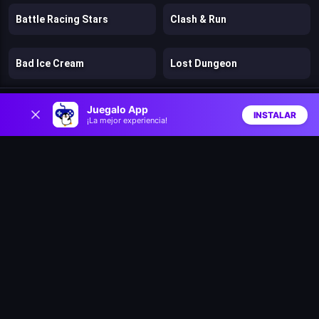
Battle Racing Stars
Clash & Run
Bad Ice Cream
Lost Dungeon
0
Speed per Click: Obby
Pengu Slide
Juegalo App
INSTALAR
¡La mejor experiencia!
Inicio
Aleatorio
Buscar
Favs
Climb and Jump Obby Tower
Speedy Runner