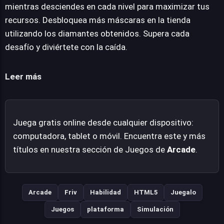
valiosos cristales actúan como moneda para
mientras desciendes en cada nivel para maximizar tus
desbloquear diversas máscaras en la tienda del juego,
recursos. Desbloquea más máscaras en la tienda
permitiendo la personalización de la experiencia. Squidly
utilizando los diamantes obtenidos. Supera cada
Escape Fall Guy 3D ofrece un entretenimiento directo y
desafío y diviértete con la caída.
adictivo, poniendo a prueba la habilidad del jugador en un
constante descenso contra la adversidad.
Leer más
Juega gratis online desde cualquier dispositivo:
computadora, tablet o móvil. Encuentra este y más
títulos en nuestra sección de Juegos de
Arcade
.
Arcade
Friv
Habilidad
HTML5
Juegalo
Juegos
plataforma
Simulación