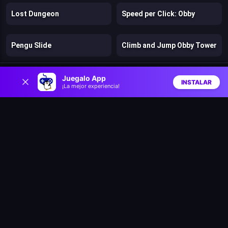
Lost Dungeon
Speed per Click: Obby
Pengu Slide
Climb and Jump Obby Tower
0
Speedy Runner
Jelly Run 2048
Juegalo App
INSTALAR
¡La mejor experiencia!
Inicio
Aleatorio
Buscar
Favs
Catchamon
Archer Ragdoll Masters