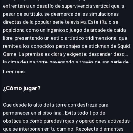
enfrentan a un desafío de supervivencia vertical que, a
pesar de su título, se desmarca de las simulaciones
JUEGALO AHORA
directas de la popular serie televisiva. Este título se
posiciona como un ingenioso juego de arcade de caída
libre, presentando un estilo artístico tridimensional que
remite a los conocidos personajes de stickman de Squid
Game. La premisa es clara y exigente: descender desde
la cima de una torre, navegando a través de una serie de
obstáculos dinámicos con el objetivo primordial de
Leer más
alcanzar el piso final ileso. El núcleo de su jugabilidad
reside en la precisión y los reflejos. Los jugadores deben
¿Cómo jugar?
esquivar con maestría elementos peligrosos como
paredes rojas y operaciones activadas que se
Cae desde lo alto de la torre con destreza para
interponen en el vertiginoso descenso. Más allá de la
permanecer en el piso final. Evita todo tipo de
supervivencia, el juego introduce un incentivo con la
obstáculos como paredes rojas y operaciones activadas
recolección de diamantes dispersos en cada nivel. Estos
que se interponen en tu camino. Recolecta diamantes