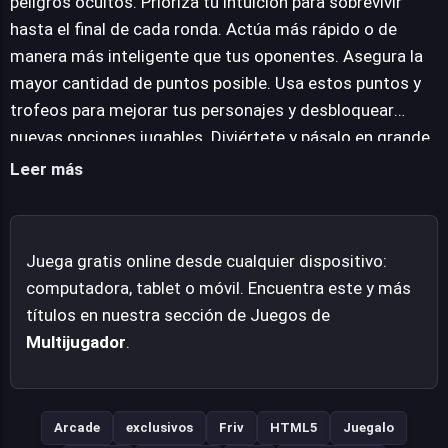
peligros ocultos. Prioriza tu intuición para sobrevivir
Concebido como una experiencia de juego en línea sin
hasta el final de cada ronda. Actúa más rápido o de
barreras, Party Toons es accesible directamente desde
manera más inteligente que tus oponentes. Asegura la
el navegador, eliminando la necesidad de descargas. Su
mayor cantidad de puntos posible. Usa estos puntos y
compatibilidad con los principales navegadores web
trofeos para mejorar tus personajes y desbloquear
garantiza que la diversión esté al alcance de la mano,
nuevas opciones jugables. Diviértete y pásalo en grande
ofreciendo una experiencia interactiva fluida y
en cada sesión. Juega en línea de forma gratuita, sin
Leer más
entretenida para un amplio público.
necesidad de descargas. Explora este y otros
emocionantes títulos compatibles con tu navegador
web.
Juega gratis online desde cualquier dispositivo:
computadora, tablet o móvil. Encuentra este y más
títulos en nuestra sección de Juegos de
Multijugador
.
Arcade
exclusivos
Friv
HTML5
Juegalo