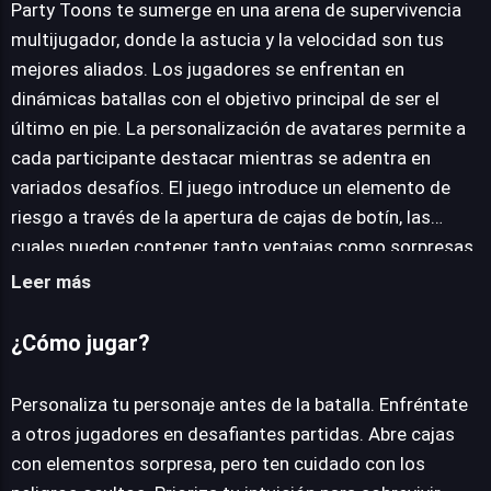
Party Toons te sumerge en una arena de supervivencia
multijugador, donde la astucia y la velocidad son tus
mejores aliados. Los jugadores se enfrentan en
JUEGALO AHORA
dinámicas batallas con el objetivo principal de ser el
último en pie. La personalización de avatares permite a
cada participante destacar mientras se adentra en
variados desafíos. El juego introduce un elemento de
riesgo a través de la apertura de cajas de botín, las
cuales pueden contener tanto ventajas como sorpresas
peligrosas. La intuición es crucial para navegar por los
Leer más
escenarios y superar a los adversarios. Es imperativo
reaccionar con agilidad mental o física para acumular la
¿Cómo jugar?
mayor cantidad de puntos. Estos, junto con los trofeos
obtenidos, constituyen la moneda de progreso,
Personaliza tu personaje antes de la batalla. Enfréntate
permitiendo mejorar habilidades y desbloquear una
a otros jugadores en desafiantes partidas. Abre cajas
plantilla creciente de personajes jugables, lo que añade
con elementos sorpresa, pero ten cuidado con los
profundidad estratégica a cada enfrentamiento.