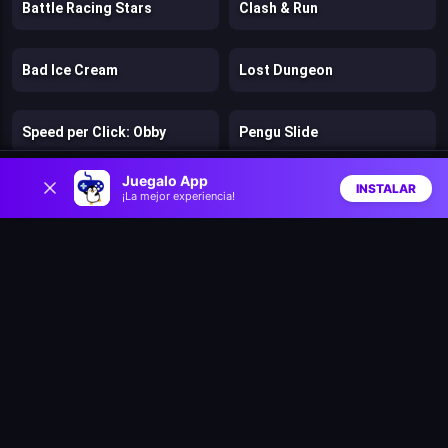
Battle Racing Stars
Clash & Run
Bad Ice Cream
Lost Dungeon
Speed per Click: Obby
Pengu Slide
0
Juegalo App
INSTALAR
Climb and Jump Obby Tower
Speedy Runner
¡La mejor experiencia!
Inicio
Aleatorio
Buscar
Favs
Jelly Run 2048
Catchamon