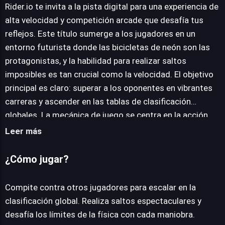
Rider.io te invita a la pista digital para una experiencia de
alta velocidad y competición arcade que desafía tus
reflejos. Este título sumerge a los jugadores en un
JUEGALO AHORA
entorno futurista donde las bicicletas de neón son las
protagonistas, y la habilidad para realizar saltos
imposibles es tan crucial como la velocidad. El objetivo
principal es claro: superar a los oponentes en vibrantes
carreras y ascender en las tablas de clasificación
globales. La mecánica de juego se centra en la acción
ininterrumpida, combinando la emoción de las carreras
Leer más
multijugador con la satisfacción de la progresión
personal. A medida que compites, tendrás la
¿Cómo jugar?
oportunidad de recoger diamantes dispersos por las
interminables carreteras. Estos valiosos recursos
Compite contra otros jugadores para escalar en la
permiten desbloquear y probar una variedad de motos
clasificación global. Realiza saltos espectaculares y
futuristas, cada una con sus propias características, y
desafía los límites de la física con cada maniobra.
mejorar tu vehículo actual para optimizar su