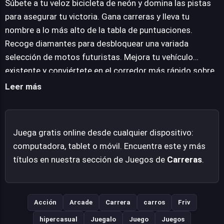
Súbete a tu veloz bicicleta de neón y domina las pistas
rendimiento. La búsqueda del récord perfecto y la
para asegurar tu victoria. Gana carreras y lleva tu
demostración de maestría en cada salto y curva
nombre a lo más alto de la tabla de puntuaciones.
impulsan al jugador a refinar sus técnicas y a buscar la
Recoge diamantes para desbloquear una variada
perfección en cada partida. Rider.io ofrece una
selección de motos futuristas. Mejora tu vehículo
propuesta directa y adictiva, ideal para quienes buscan
existente y conviértete en el corredor más rápido sobre
desafíos rápidos y una comunidad competitiva
el asfalto. Demuestra tu habilidad insuperable y bate
Leer más
directamente desde su navegador.
todos los récords establecidos.
Juega gratis online desde cualquier dispositivo:
computadora, tablet o móvil. Encuentra este y más
títulos en nuestra sección de Juegos de
Carreras
.
Acción
Arcade
Carrera
carros
Friv
hipercasual
Juegalo
Juego
Juegos