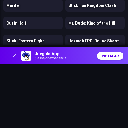
Murder
Stickman Kingdom Clash
Cut in Half
Mr. Dude: King of the Hill
Stick: Eastern Fight
Hazmob FPS: Online Shooter
0
Juegalo App
INSTALAR
¡La mejor experiencia!
Chicken Strike
Lost Dungeon
Inicio
Aleatorio
Buscar
Favs
Warfare 1942
Bloons Wars