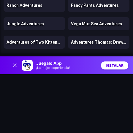
Ranch Adventures
Fancy Pants Adventures
Jungle Adventures
Vega Mix: Sea Adventures
Adventures of Two Kittens II
Adventures Thomas: Draw and Erase
0
Mr. Bean: Solitaire Adventures
Adventures with Pets!
Juegalo App
INSTALAR
¡La mejor experiencia!
Inicio
Aleatorio
Buscar
Favs
Stunt Bike 2D Paper Race
Battle Racing Stars
Clash & Run
Bad Ice Cream
Lost Dungeon
Speed per Click: Obby