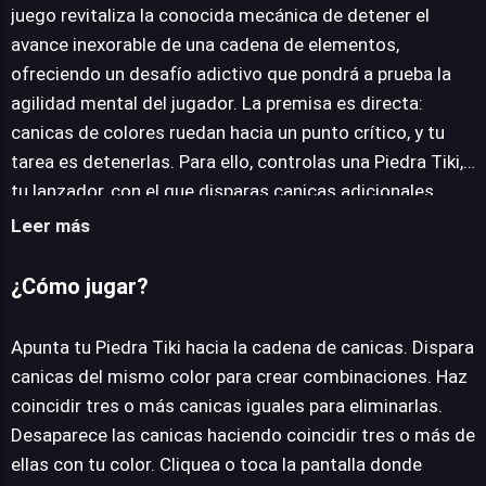
juego revitaliza la conocida mecánica de detener el
JUEGALO AHORA
avance inexorable de una cadena de elementos,
ofreciendo un desafío adictivo que pondrá a prueba la
agilidad mental del jugador. La premisa es directa:
canicas de colores ruedan hacia un punto crítico, y tu
tarea es detenerlas. Para ello, controlas una Piedra Tiki,
tu lanzador, con el que disparas canicas adicionales.
Apunta y lanza para crear grupos de tres o más canicas
Leer más
del mismo color dentro de la cadena; al formarse la
combinación, las esferas desaparecen, acortando la
¿Cómo jugar?
hilera y reduciendo la amenaza. La clave del éxito reside
en anticipar movimientos y ejecutar disparos con
Apunta tu Piedra Tiki hacia la cadena de canicas. Dispara
rapidez. Cada acción es crucial; un error puede permitir
canicas del mismo color para crear combinaciones. Haz
que la cadena avance demasiado. Pese a su simplicidad
coincidir tres o más canicas iguales para eliminarlas.
aparente, Totemia Cursed Marbles entrega un
Desaparece las canicas haciendo coincidir tres o más de
entretenimiento robusto, ideal para sesiones cortas y
ellas con tu color. Cliquea o toca la pantalla donde
para quienes buscan un reto de habilidad. Su