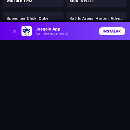
Warfare 1942
Bloons Wars
Speed per Click: Obby
Battle Arena: Heroes Adventure
0
Juegalo App
INSTALAR
¡La mejor experiencia!
Firestone Idle RPG
Tank Stars
Inicio
Aleatorio
Buscar
Favs