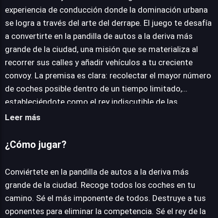
experiencia de conducción donde la dominación urbana
se logra a través del arte del derrape. El juego te desafía
JUEGALO AHORA
a convertirte en la pandilla de autos a la deriva más
grande de la ciudad, una misión que se materializa al
recorrer sus calles y añadir vehículos a tu creciente
convoy. La premisa es clara: recolectar el mayor número
de coches posible dentro de un tiempo limitado,
estableciéndote como el rey indiscutible de las
autopistas. La mecánica central gira en torno a la
Leer más
expansión de tu grupo de vehículos, utilizando la
habilidad de derrapar para moverte con agilidad y
¿Cómo jugar?
acorralar a tus oponentes. La destrucción de rivales no
es solo una estrategia, sino una necesidad para
Conviértete en la pandilla de autos a la deriva más
asegurar tu posición en la cima. Visualmente, el título se
grande de la ciudad. Recoge todos los coches en tu
beneficia de atractivas ilustraciones y un diseño de
camino. Sé el más imponente de todos. Destruye a tus
componentes bien planificado que contribuyen a una
oponentes para eliminar la competencia. Sé el rey de la