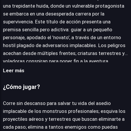
una trepidante huida, donde un vulnerable protagonista
se embarca en una desesperada carrera por la
JUEGALO AHORA
supervivencia. Este título de acción presenta una
premisa sencilla pero adictiva: guiar a un pequeño
personaje, apodado el 'novato', a través de un entorno
hostil plagado de adversarios implacables. Los peligros
acechan desde múltiples frentes; criaturas terrestres y
voladoras conspiran para poner fin a la aventura,
bombardeando al jugador con proyectiles que exigen
Leer más
reflejos rápidos y una constante anticipación. La clave
reside en la capacidad de esquivar y contraatacar,
¿Cómo jugar?
buscando el momento preciso para neutralizar las
amenazas y prolongar la travesía del héroe. A medida
Corre sin descanso para salvar tu vida del asedio
que el 'novato' avanza, cada enemigo derrotado y cada
implacable de los monstruos profesionales; esquiva los
objeto recolectado se transforma en puntos y valioso
proyectiles aéreos y terrestres que buscan eliminarte a
oro. Estos recursos son fundamentales para la
cada paso; elimina a tantos enemigos como puedas