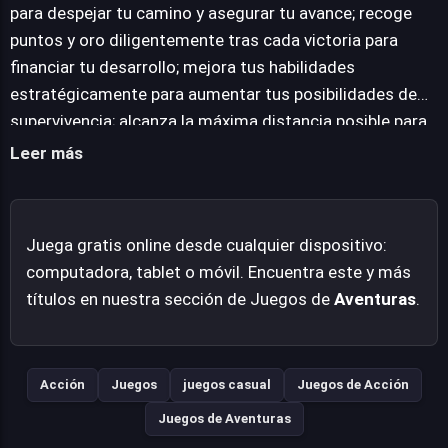
progresión, permitiendo a los jugadores invertir en
para despejar tu camino y asegurar tu avance; recoge
mejoras para las habilidades del personaje. Esta capa de
puntos y oro diligentemente tras cada victoria para
personalización y crecimiento estratégico añade
financiar tu desarrollo; mejora tus habilidades
profundidad a la experiencia, incentivando a superar
estratégicamente para aumentar tus posibilidades de
récords y optimizar cada intento. Noob Rush vs Pro
supervivencia; alcanza la máxima distancia posible para
Monsters ofrece un desafío continuo que pone a prueba
establecer un nuevo récord y dominar el juego.
Leer más
la destreza y la gestión de recursos en un formato
accesible y directo, ideal para sesiones rápidas de juego.
Juega gratis online desde cualquier dispositivo:
computadora, tablet o móvil. Encuentra este y más
títulos en nuestra sección de Juegos de
Aventuras
.
Acción
Juegos
juegos casual
Juegos de Acción
Juegos de Aventuras