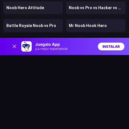
Noob Hero Attitude
Noob vs Pro vs Hacker vs God 1
Battle Royale Noob vs Pro
Mr Noob Hook Hero
0
Dan the Man
Dogs vs Aliens
Juegalo App
INSTALAR
¡La mejor experiencia!
Inicio
Aleatorio
Buscar
Favs
Fragen
Murder