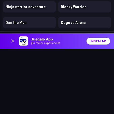
Ninja warrior adventure
Blocky Warrior
Dan the Man
Dogs vs Aliens
0
Fragen
Murder
Juegalo App
INSTALAR
¡La mejor experiencia!
Inicio
Aleatorio
Buscar
Favs
Stickman Kingdom Clash
Cut in Half