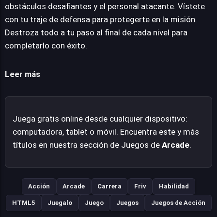
enfrentarte a personal atacante que buscará detener tu
obstáculos desafiantes y el personal atacante. Vístete
avance. La agilidad es clave, ya que la necesidad de
con tu traje de defensa para protegerte en la misión.
correr constantemente se combina con la estrategia de
Destroza todo a tu paso al final de cada nivel para
equipar un traje de defensa, ofreciendo una capa extra
completarlo con éxito.
de protección en este trepidante viaje. Slime Warrior Run
promete una experiencia arcade de ritmo rápido donde
Leer más
la perseverancia y los reflejos son tus mejores aliados.
Juega gratis online desde cualquier dispositivo:
computadora, tablet o móvil. Encuentra este y más
títulos en nuestra sección de Juegos de
Arcade
.
Acción
Arcade
Carrera
Friv
Habilidad
HTML5
Juegalo
Juego
Juegos
Juegos de Acción