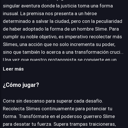
singular aventura donde la justicia toma una forma
inusual. La premisa nos presenta a un héroe
JUEGALO AHORA
determinado a salvar la ciudad, pero con la peculiaridad
de haber adoptado la forma de un hombre Slime. Para
cumplir su noble objetivo, es imperativo recolectar más
Slimes, una acción que no solo incrementa su poder,
sino que también lo acerca a una transformación crucial.
Una vez que nuestro protagonista se convierte en un
guerrero Slime, desata una fuerza formidable, esencial
Leer más
para el clímax de cada nivel. La mecánica central del
juego exige que, al llegar al final de cada fase, el jugador
¿Cómo jugar?
destroce todo a su alrededor para lograr la victoria. Sin
embargo, el camino hacia esa destrucción liberadora no
Corre sin descanso para superar cada desafío.
está exento de desafíos. A lo largo de los niveles,
Recolecta Slimes continuamente para potenciar tu
deberás superar una serie de trampas ingeniosas,
forma. Transfórmate en el poderoso guerrero Slime
esquivar obstáculos estratégicamente ubicados y
para desatar tu fuerza. Supera trampas traicioneras,