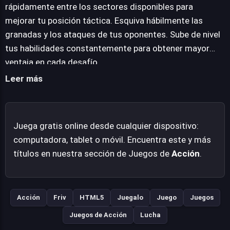
sistema de progresión que permite potenciar las
rápidamente entre los sectores disponibles para
habilidades del personaje, otorgando una ventaja
mejorar tu posición táctica. Esquiva hábilmente las
significativa para afrontar desafíos cada vez mayores.
granadas y los ataques de tus oponentes. Sube de nivel
Esta combinación de combate estratégico y evolución
tus habilidades constantemente para obtener mayor
del personaje promete una experiencia desafiante y
ventaja en cada desafío.
gratificante para los entusiastas del género de acción.
Leer más
Juega gratis online desde cualquier dispositivo:
computadora, tablet o móvil. Encuentra este y más
títulos en nuestra sección de Juegos de
Acción
.
Acción
Friv
HTML5
Juegalo
Juego
Juegos
Juegos de Acción
Lucha