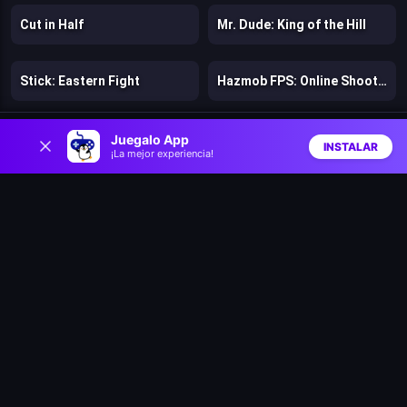
Cut in Half
Mr. Dude: King of the Hill
Stick: Eastern Fight
Hazmob FPS: Online Shooter
0
Chicken Strike
Lost Dungeon
Juegalo App
INSTALAR
¡La mejor experiencia!
Inicio
Aleatorio
Buscar
Favs
Warfare 1942
Bloons Wars