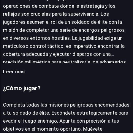
operaciones de combate donde la estrategia y los
reflejos son cruciales para la supervivencia. Los
JUEGALO AHORA
jugadores asumen el rol de un soldado de élite con la
misión de completar una serie de encargos peligrosos
en diversos entornos hostiles. La jugabilidad exige un
meticuloso control táctico: es imperativo encontrar la
cobertura adecuada y ejecutar disparos con una
precisión milimétrica para neutralizar a los adversarios.
El diseño de niveles permite la navegación estratégica
Leer más
entre distintos sectores, lo que no solo facilita el
reposicionamiento, sino que también es vital para
¿Cómo jugar?
esquivar ataques enemigos, incluidas granadas y
proyectiles. Con claras reminiscencias a la dinámica de
Completa todas las misiones peligrosas encomendadas
títulos clásicos como Time Crisis, el juego enfatiza la
a tu soldado de élite. Escóndete estratégicamente para
acción rápida y la toma de decisiones instantánea. A
evadir el fuego enemigo. Apunta con precisión a tus
medida que se avanza, Assault Fury incorpora un
objetivos en el momento oportuno. Muévete