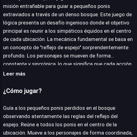
misión entrañable para guiar a pequeños ponis
extraviados a través de un denso bosque. Este juego de
JUEGALO AHORA
lógica presenta un desafío ingenioso donde el objetivo
principal es reunir a los simpáticos équidos en el centro
de cada ubicación. La mecánica fundamental se basa en
un concepto de "reflejo de espejo" sorprendentemente
profundo. Los personajes se mueven de forma
constante y sincrónica, lo que significa que cada acción
realizada por un poni tiene una repercusión directa y
Leer más
opuesta en su compañero. Esta particularidad exige una
planificación estratégica meticulosa, donde cada
¿Cómo jugar?
movimiento debe ser anticipado para sortear los
obstáculos que se interponen en el camino de ambos.
Guía a los pequeños ponis perdidos en el bosque
Aunque las reglas pueden parecer sencillas, dominar el
observando atentamente las reglas del reflejo del
arte del movimiento especular para completar las
espejo. Reúne a todos los ponis en el centro de la
misiones en el menor número de pasos posibles ofrece
ubicación. Mueve a los personajes de forma coordinada,