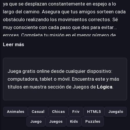
una gran satisfacción. Pony Friendship es una propuesta
ya que se desplazan constantemente en espejo a lo
adictiva que invita a mejorar constantemente el
largo del camino. Asegura que tus amigos sorteen cada
rendimiento, ofreciendo una experiencia pulcra y
obstáculo realizando los movimientos correctos. Sé
envolvente para los amantes de los rompecabezas. Su
muy consciente con cada paso que des para evitar
disponibilidad instantánea lo convierte en una opción
errores. Completa tu misión en el menor número de
ideal para disfrutar de la lógica y la estrategia sin
movimientos posible. Disfruta del desafío y mejora tu
Leer más
barreras de entrada.
resultado continuamente.
Juega gratis online desde cualquier dispositivo:
computadora, tablet o móvil. Encuentra este y más
títulos en nuestra sección de Juegos de
Lógica
.
Animales
Casual
Chicas
Friv
HTML5
Juegalo
Juego
Juegos
Kids
Puzzles