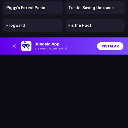
Piggy's Forest Panic
Turtle: Saving the oasis
Frogward
Fix the Hoof
0
Dog Escape
Bubble Shooter Panda Blast
Juegalo App
INSTALAR
¡La mejor experiencia!
Inicio
Aleatorio
Buscar
Favs
Robbie: Become a beast
Hedgies