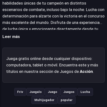
adaptarse a las preferencias de cada usuario: se puede
habilidades únicas de tu campeón en distintos
disfrutar de la experiencia en solitario, desafiar a un
escenarios de combate, incluso bajo la noche. Lucha con
amigo en emocionantes duelos para dos jugadores, o
determinación para alzarte con la victoria en el concurso
sumergirse en un robusto modo historia que invita a los
más excelente del mundo. Disfruta de una experiencia
jugadores a enfrentarse a diferentes adversarios,
de lucha única y emocionante directamente desde tu
desentrañando así una narrativa cautivadora mientras
computadora.
Leer más
escalan hacia la victoria final. Shadow Fighters: Hero
Duel promete combates intensos y una experiencia
envolvente para los aficionados al género.
Juega gratis online desde cualquier dispositivo:
computadora, tablet o móvil. Encuentra este y más
títulos en nuestra sección de Juegos de
Acción
.
Friv
Juegalo
Juego
Juegos
Lucha
Multijugador
popular