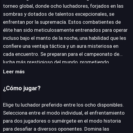
torneo global, donde ocho luchadores, forjados en las
sombras y dotados de talentos excepcionales, se
JUEGALO AHORA
enfrentan por la supremacía. Estos combatientes de
élite han sido meticulosamente entrenados para operar
incluso bajo el manto de la noche, una habilidad que les
confiere una ventaja táctica y un aura misteriosa en
cada encuentro. Se preparan para el campeonato de
lucha más prestigioso del mundo, prometiendo
espectáculos de destreza y poder. Los jugadores tienen
Leer más
la libertad de seleccionar a su guerrero preferido de
entre un roster de ocho personajes cuidadosamente
¿Cómo jugar?
diseñados, cada uno exhibiendo habilidades únicas y un
estilo de combate distintivo. Los enfrentamientos se
Elige tu luchador preferido entre los ocho disponibles.
desarrollan en una variedad de escenarios dinámicos,
Selecciona entre el modo individual, el enfrentamiento
añadiendo diversidad visual y estratégica a cada batalla.
para dos jugadores o sumérgete en el modo historia
El título ofrece múltiples modalidades de juego para
para desafiar a diversos oponentes. Domina las