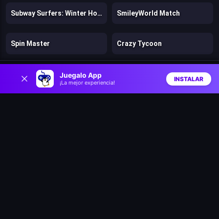
Subway Surfers: Winter Holiday
SmileyWorld Match
Spin Master
Crazy Tycoon
0
Sonic Frontiers
Subway Surfers: Hong Kong
Juegalo App
INSTALAR
¡La mejor experiencia!
Inicio
Aleatorio
Buscar
Favs
Subway Surfers: Marrakech
Pool Party 2