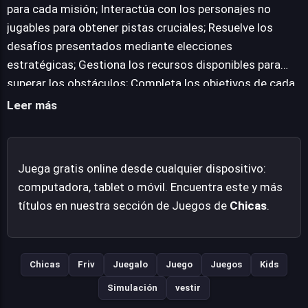
superar obstáculos, ya sea vistiendo personajes para
para cada misión; Interactúa con los personajes no
una misión particular o resolviendo pequeños
jugables para obtener pistas cruciales; Resuelve los
rompecabezas que avanzan la narrativa ligera. Esta
desafíos presentados mediante elecciones
aproximación al juego garantiza que cada sesión sea
estratégicas; Gestiona los recursos disponibles para
fresca y gratificante. Su diseño multiplataforma
superar los obstáculos; Completa los objetivos de cada
garantiza la compatibilidad con una amplia gama de
nivel para avanzar en la historia; Disfruta de la
Leer más
navegadores modernos, desde Google Chrome hasta
experiencia lúdica sin interrupciones.
Mozilla Firefox, eliminando cualquier barrera de entrada
y permitiendo el acceso instantáneo desde cualquier
Juega gratis online desde cualquier dispositivo:
dispositivo con conexión a internet. La ausencia de
computadora, tablet o móvil. Encuentra este y más
descargas se erige como una de sus características
títulos en nuestra sección de Juegos de
Chicas
.
más convenientes, reafirmando su compromiso con la
accesibilidad.
Chicas
Friv
Juegalo
Juego
Juegos
Kids
Simulación
vestir