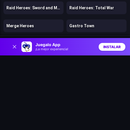
Raid Heroes: Sword and Magic
Raid Heroes: Total War
Merge Heroes
Gastro Town
0
Avatar World Latest Version
Avatar World Beauty Salon
Juegalo App
INSTALAR
¡La mejor experiencia!
Inicio
Aleatorio
Buscar
Favs
Gacha Club
Dirty Room – Clean Up