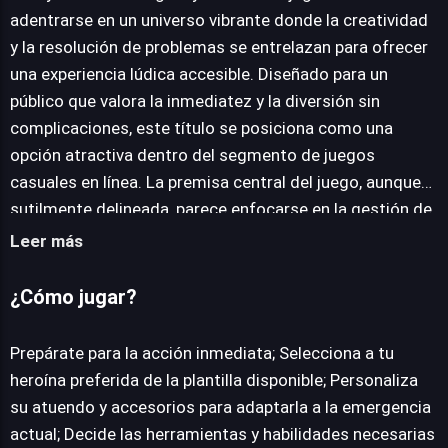
adentrarse en un universo vibrante donde la creatividad
y la resolución de problemas se entrelazan para ofrecer
JUEGALO AHORA
una experiencia lúdica accesible. Diseñado para un
público que valora la inmediatez y la diversión sin
complicaciones, este título se posiciona como una
opción atractiva dentro del segmento de juegos
casuales en línea. La premisa central del juego, aunque
sutilmente delineada, parece enfocarse en la gestión de
situaciones inesperadas a través de la personalización y
Leer más
la toma de decisiones rápidas, permitiendo a los
usuarios moldear a sus propios "héroes" para afrontar
¿Cómo jugar?
desafíos específicos. La jugabilidad se caracteriza por
su interfaz intuitiva, que facilita la interacción y la
Prepárate para la acción inmediata; Selecciona a tu
progresión sin requerir conocimientos previos de
heroína preferida de la plantilla disponible; Personaliza
mecánicas complejas. Los jugadores son guiados a
su atuendo y accesorios para adaptarla a la emergencia
través de escenarios donde deben aplicar ingenio para
actual; Decide las herramientas y habilidades necesarias