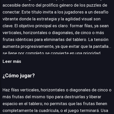
accesible dentro del prolífico género de los puzzles de
conectar. Este título invita a los jugadores a un desafío
JUEGALO AHORA
vibrante donde la estrategia y la agilidad visual son
clave. El objetivo principal es claro: formar filas, ya sean
verticales, horizontales o diagonales, de cinco o más
frutas idénticas para eliminarlas del tablero. La tensión
aumenta progresivamente, ya que evitar que la pantalla
se llene por completo se convierte en una prioridad
constante. La profundidad estratégica se introduce con
Leer más
la gestión de objetos especiales. Herramientas como el
Deshacer, el Martillo y la Bomba no son meros añadidos,
¿Cómo jugar?
sino recursos fundamentales que deben emplearse con
astucia para superar las configuraciones más complejas
Haz filas verticales, horizontales o diagonales de cinco o
del tablero. Además de la mecánica central, Fruit Lines
más frutas del mismo tipo para destruirlas y liberar
Saga fomenta la interacción diaria mediante
espacio en el tablero; no permitas que las frutas llenen
recompensas cotidianas y la posibilidad de obtener
completamente la cuadrícula, o el juego terminará. Usa