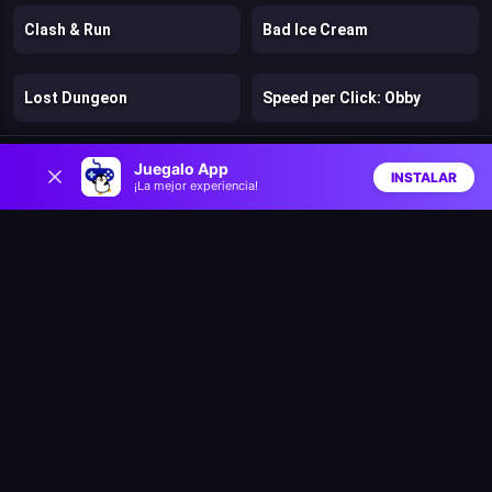
Clash & Run
Bad Ice Cream
Lost Dungeon
Speed per Click: Obby
0
Pengu Slide
Climb and Jump Obby Tower
Juegalo App
INSTALAR
¡La mejor experiencia!
Inicio
Aleatorio
Buscar
Favs
Speedy Runner
Jelly Run 2048