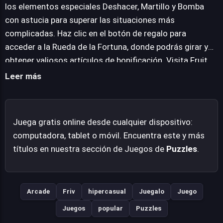
giros adicionales en la Rueda de la Fortuna, un incentivo
los elementos especiales Deshacer, Martillo y Bomba
para explorar el juego continuamente. La competitividad
con astucia para superar las situaciones más
se materializa en la tabla de clasificación, donde los
complicadas. Haz clic en el botón de regalo para
entusiastas pueden exhibir sus habilidades y buscar los
acceder a la Rueda de la Fortuna, donde podrás girar y
puntajes más altos. Pensado para ser disfrutado sin
obtener valiosos artículos de bonificación. Visita Fruit
barreras, este juego se ejecuta directamente en el
Lines Saga diariamente para asegurar tus recompensas
Leer más
navegador, ofreciendo una experiencia fluida y divertida
cotidianas y un giro adicional en la rueda; intenta
sin necesidad de descargas.
alcanzar las puntuaciones más elevadas y consigue que
tu nombre ascienda en la tabla de clasificación global.
Juega gratis online desde cualquier dispositivo:
Diviértete y disfruta de esta experiencia.
computadora, tablet o móvil. Encuentra este y más
títulos en nuestra sección de Juegos de
Puzzles
.
Arcade
Friv
hipercasual
Juegalo
Juego
Juegos
popular
Puzzles