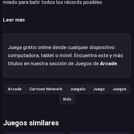
miedo para batir todos los récords posibles.
web modernos subraya su naturaleza de
entretenimiento instantáneo, ofreciendo una dosis de
Leer más
acción pura y desenfrenada que invita a batir récords y
dominar sus mecánicas.
Juega gratis online desde cualquier dispositivo:
computadora, tablet o móvil. Encuentra este y más
títulos en nuestra sección de Juegos de
Arcade
.
Arcade
Cartoon Network
Juegalo
Juego
Juegos
Kids
Juegos similares