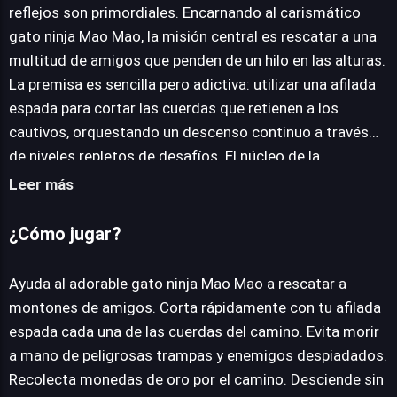
reflejos son primordiales. Encarnando al carismático
JUEGALO AHORA
gato ninja Mao Mao, la misión central es rescatar a una
multitud de amigos que penden de un hilo en las alturas.
La premisa es sencilla pero adictiva: utilizar una afilada
espada para cortar las cuerdas que retienen a los
cautivos, orquestando un descenso continuo a través
de niveles repletos de desafíos. El núcleo de la
jugabilidad reside en la precisión y la rapidez. Cada corte
Leer más
debe ser calculado para liberar a los amigos, mientras se
navega por un entorno plagado de trampas mortales y
¿Cómo jugar?
enemigos implacables que buscan detener el avance. La
recolección de monedas de oro añade una capa
Ayuda al adorable gato ninja Mao Mao a rescatar a
adicional de incentivo, permitiendo a los jugadores
montones de amigos. Corta rápidamente con tu afilada
optimizar sus rutas y maximizar sus puntuaciones. La
espada cada una de las cuerdas del camino. Evita morir
experiencia de juego es intensamente dinámica,
a mano de peligrosas trampas y enemigos despiadados.
diseñada para sesiones rápidas pero profundamente
Recolecta monedas de oro por el camino. Desciende sin
absorbentes. Su accesibilidad a través de navegadores