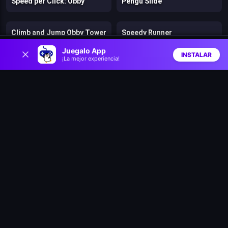
Speed per Click: Obby
Pengu Slide
Climb and Jump Obby Tower
Speedy Runner
0
Juegalo App
INSTALAR
¡La mejor experiencia!
Jelly Run 2048
Catchamon
Inicio
Aleatorio
Buscar
Favs