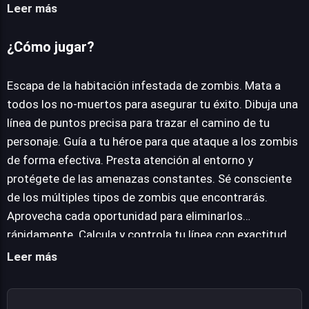
embargo, no todo es ofensiva; la protección del
Leer más
protagonista es igualmente crucial mientras navegas
por los peligros del entorno. El título introduce una
¿Cómo jugar?
variada tipología de zombis, lo que exige a los jugadores
una observación aguda y una toma de decisiones rápida
Escapa de la habitación infestada de zombis. Mata a
para aprovechar cada oportunidad y neutralizar las
todos los no-muertos para asegurar tu éxito. Dibuja una
amenazas de forma eficiente. La verdadera maestría se
línea de puntos precisa para trazar el camino de tu
revela al calcular y controlar tu trazo con la exactitud
personaje. Guía a tu héroe para que ataque a los zombis
necesaria para aniquilar a todos los adversarios en un
de forma efectiva. Presta atención al entorno y
único movimiento continuo, transformando cada nivel
protégete de las amenazas constantes. Sé consciente
en un ingenioso rompecabezas de acción con un
de los múltiples tipos de zombis que encontrarás.
componente divertido.
Aprovecha cada oportunidad para eliminarlos
rápidamente. Calcula y controla tu línea con exactitud
para aniquilar a todos los zombis de un solo tirón.
Leer más