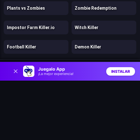
Plants vs Zombies
Zombie Redemption
Impostor Farm Killer.io
Witch Killer
Football Killer
Demon Killer
0
Zombie Killer
Murder.io
Juegalo App
INSTALAR
¡La mejor experiencia!
Inicio
Aleatorio
Buscar
Favs
Bounce Ball Adventure
Puffle Roundup
Balloon Pop
Two Aliens Adventure
You Hit Me!
Mini Planet