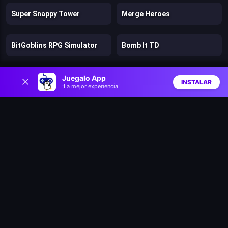
Super Snappy Tower
Merge Heroes
BitGoblins RPG Simulator
Bomb It TD
0
Archer Defense
Burrito Bison: Launcha Libre
Juegalo App
INSTALAR
¡La mejor experiencia!
Inicio
Aleatorio
Buscar
Favs
Fierce Shot
Nano War