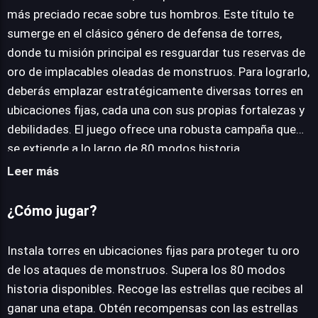
más preciado recae sobre tus hombros. Este título te
sumerge en el clásico género de defensa de torres,
JUEGALO AHORA
donde tu misión principal es resguardar tus reservas de
oro de implacables oleadas de monstruos. Para lograrlo,
deberás emplazar estratégicamente diversas torres en
ubicaciones fijas, cada una con sus propias fortalezas y
debilidades. El juego ofrece una robusta campaña que
se extiende a lo largo de 80 modos historia,
proporcionando horas de desafíos tácticos. A medida
Leer más
que superas cada etapa, serás recompensado con
estrellas, un valioso recurso que podrás acumular para
¿Cómo jugar?
desbloquear diversas mejoras y beneficios que
fortalecerán tu arsenal. La progresión se gestiona
Instala torres en ubicaciones fijas para proteger tu oro
mediante el "Tower Draw", un sistema que te permite
de los ataques de monstruos. Supera los 80 modos
obtener nuevas torres y la oportunidad de mejorar las
historia disponibles. Recoge las estrellas que recibes al
existentes. La inversión en estas mejoras es crucial, ya
ganar una etapa. Obtén recompensas con las estrellas