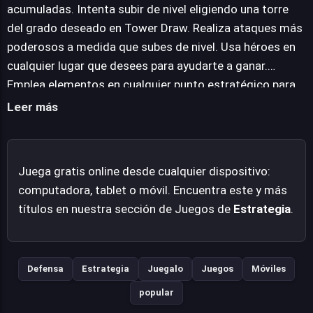
que el aumento de nivel de tus torres resultará en
acumuladas. Intenta subir de nivel eligiendo una torre
ataques considerablemente más potentes y efectivos.
del grado deseado en Tower Draw. Realiza ataques más
Además, la estrategia se profundiza con la inclusión de
poderosos a medida que subes de nivel. Usa héroes en
héroes y elementos especiales, herramientas versátiles
cualquier lugar que desees para ayudarte a ganar.
que puedes desplegar en cualquier momento para
Emplea elementos en cualquier punto estratégico para
inclinar la balanza a tu favor en los momentos críticos.
asegurar tu victoria.
Leer más
Juega gratis online desde cualquier dispositivo:
computadora, tablet o móvil. Encuentra este y más
títulos en nuestra sección de Juegos de
Estrategia
.
Defensa
Estrategia
Juegalo
Juegos
Móviles
popular