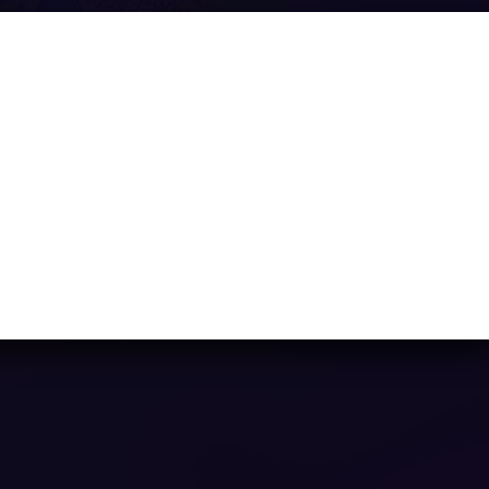
r Show: Trash and Dash
Ya casi llegamos...