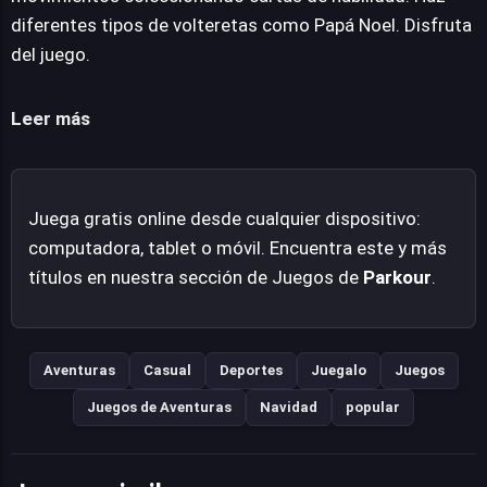
personalizando la experiencia de parkour de Santa. Este
diferentes tipos de volteretas como Papá Noel. Disfruta
enfoque en la habilidad y la personalización asegura que
del juego.
cada sesión ofrezca oportunidades para dominar
nuevas secuencias y alcanzar puntuaciones más altas.
Leer más
Es una propuesta entretenida que encapsula el espíritu
festivo con un giro de adrenalina.
Juega gratis online desde cualquier dispositivo:
computadora, tablet o móvil. Encuentra este y más
títulos en nuestra sección de Juegos de
Parkour
.
Aventuras
Casual
Deportes
Juegalo
Juegos
Juegos de Aventuras
Navidad
popular