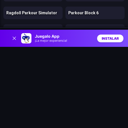
Ragdoll Parkour Simulator
Parkour Block 6
Dan the Man
Rainbow Friends Return
0
Juegalo App
INSTALAR
¡La mejor experiencia!
Inicio
Aleatorio
Buscar
Favs
Bears vs. Art
Trees Hate You