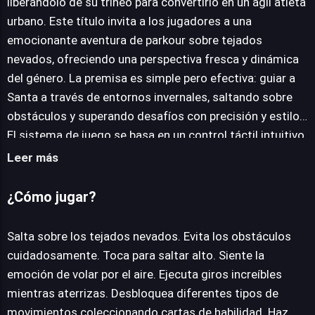
liberándolo de su trineo para convertirlo en un ágil atleta
urbano. Este título invita a los jugadores a una
JUEGALO AHORA
emocionante aventura de parkour sobre tejados
nevados, ofreciendo una perspectiva fresca y dinámica
del género. La premisa es simple pero efectiva: guiar a
Santa a través de entornos invernales, saltando sobre
obstáculos y superando desafíos con precisión y estilo.
El sistema de juego se basa en un control táctil intuitivo,
donde un simple toque permite a Santa ejecutar saltos
Leer más
impresionantes, elevándose por los aires con una
sensación de libertad y velocidad. La verdadera
¿Cómo jugar?
profundidad emerge con la mecánica de giros y
acrobacias; al aterrizar, los jugadores pueden encadenar
Salta sobre los tejados nevados. Evita los obstáculos
movimientos espectaculares, añadiendo puntos y estilo
cuidadosamente. Toca para saltar alto. Siente la
a sus carreras. La progresión se gestiona a través de un
emoción de volar por el aire. Ejecuta giros increíbles
sistema de cartas de habilidad coleccionables, que
mientras aterrizas. Desbloquea diferentes tipos de
desbloquean un abanico de nuevas volteretas y técnicas,
movimientos coleccionando cartas de habilidad. Haz