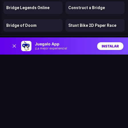
Bridge Legends Online
Construct a Bridge
Bridge of Doom
Stunt Bike 2D Paper Race
0
Battle Racing Stars
Clash & Run
Juegalo App
INSTALAR
¡La mejor experiencia!
Inicio
Aleatorio
Buscar
Favs
Bad Ice Cream
Lost Dungeon