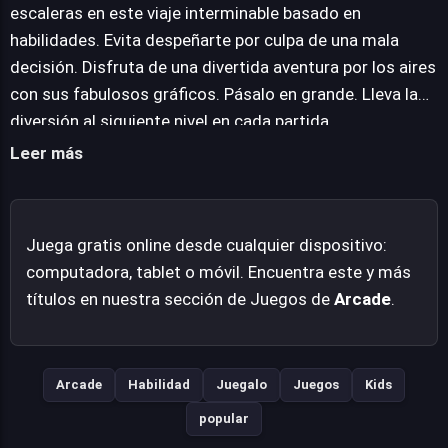
Visualmente, Sky Bridge impresiona con unos fabulosos
escaleras en este viaje interminable basado en
gráficos en 3D que capturan la majestuosidad y el
habilidades. Evita despeñarte por culpa de una mala
detalle de una ciudad desde las alturas, haciendo que
decisión. Disfruta de una divertida aventura por los aires
cada paso sea una parte inmersiva de esta aventura
con sus fabulosos gráficos. Pásalo en grande. Lleva la
aérea. Es una propuesta adictiva que promete horas de
diversión al siguiente nivel en cada partida.
entretenimiento para aquellos que disfrutan de los
Leer más
retos de habilidad puros.
Juega gratis online desde cualquier dispositivo:
computadora, tablet o móvil. Encuentra este y más
títulos en nuestra sección de Juegos de
Arcade
.
Arcade
Habilidad
Juegalo
Juegos
Kids
popular