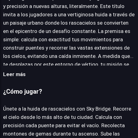
y precisión a nuevas alturas, literalmente. Este título
invita a los jugadores a una vertiginosa huida a través de
JUEGALO AHORA
un paisaje urbano donde los rascacielos se convierten
en el epicentro de un desafío constante. La premisa es
simple: calcula con exactitud tus movimientos para
construir puentes y recorrer las vastas extensiones de
los cielos, evitando una caída inminente. A medida que
te desplazas por este entorno de vértigo, tu misión se
complica con la recolección de gemas valiosas,
Leer más
añadiendo una capa de riesgo y recompensa a cada
decisión. El juego se despliega como un viaje
¿Cómo jugar?
interminable basado en la destreza, donde cada
escalada y cada puente construido son un testamento a
Únete a la huida de rascacielos con Sky Bridge. Recorre
la agilidad mental y los reflejos. La dificultad aumenta
el cielo desde lo más alto de tu ciudad. Calcula con
progresivamente, exigiendo una concentración absoluta
precisión cada puente para evitar el vacío. Recolecta
para no cometer errores que te precipiten al vacío.
montones de gemas durante tu ascenso. Sube las