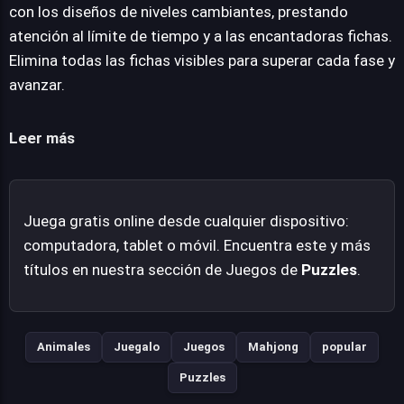
navega por configuraciones cada vez más complejas.
con los diseños de niveles cambiantes, prestando
Solitaire Mahjong Farm consigue un equilibrio entre el
atención al límite de tiempo y a las encantadoras fichas.
ocio y el estímulo mental, invitando a mejorar las
Elimina todas las fichas visibles para superar cada fase y
habilidades de resolución de acertijos en un ambiente
avanzar.
pacífico. Es una propuesta pulcra y accesible, perfecta
para disfrutar de sesiones de juego relajadas pero
Leer más
gratificantes.
Juega gratis online desde cualquier dispositivo:
computadora, tablet o móvil. Encuentra este y más
títulos en nuestra sección de Juegos de
Puzzles
.
Animales
Juegalo
Juegos
Mahjong
popular
Puzzles