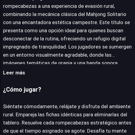
rompecabezas a una experiencia de evasión rural,
combinando la mecánica clásica del Mahjong Solitario
JUEGALO AHORA
con una encantadora estética campestre. Este título se
presenta como una opción ideal para quienes buscan
desconectar de la rutina, ofreciendo un refugio digital
impregnado de tranquilidad. Los jugadores se sumergen
en un entorno visualmente agradable, donde las
imágenes temáticas de granja y una banda sonora
relajante se fusionan para crear una atmósfera serena.
Leer más
El juego desafía la mente a través de sus variados
diseños de niveles y la constante evolución de sus
¿Cómo jugar?
rompecabezas, manteniendo la atención y el interés. La
premisa central gira en torno a la eliminación
Siéntate cómodamente, relájate y disfruta del ambiente
estratégica de todas las fichas del tablero antes de que
rural. Empareja las fichas idénticas para eliminarlas del
el tiempo se agote, una tarea que se complica por la
tablero. Resuelve cada rompecabezas estratégico antes
necesidad de emparejar pares idénticos mientras se
de que el tiempo asignado se agote. Desafía tu mente