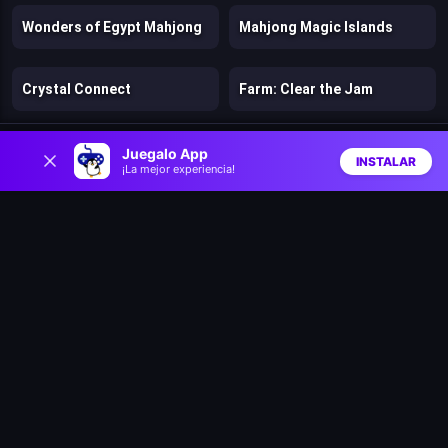
Wonders of Egypt Mahjong
Mahjong Magic Islands
Crystal Connect
Farm: Clear the Jam
0
Cringe Toads: swamp racing with auto-shooting
Vikings and Dragon Island Farm
Juegalo App
INSTALAR
¡La mejor experiencia!
Inicio
Aleatorio
Buscar
Favs
Crazy Goose Simulator
Wild Race: Fast & Furious Animals Simulator