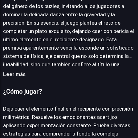
del género de los puzles, invitando a los jugadores a
dominar la delicada danza entre la gravedad y la
JUEGALO AHORA
precisión. En su esencia, el juego plantea el reto de
completar un plato exquisito, dejando caer con pericia el
último elemento en el recipiente designado. Esta
premisa aparentemente sencilla esconde un sofisticado
sistema de física, eje central que no solo determina la
jugabilidad, sino que también confiere al título una
identidad visual distintiva y atractiva. Los
Leer más
rompecabezas se desenvuelven a través de una
dinámica de experimentación constante y un ciclo
¿Cómo jugar?
gratificante de prueba y error, donde cada intento fallido
acerca al jugador a la solución óptima. No se trata solo
Deja caer el elemento final en el recipiente con precisión
de la habilidad manual, sino de comprender cómo
milimétrica. Resuelve los emocionantes acertijos
interactúa cada componente con el entorno virtual y las
aplicando experimentación constante. Prueba diversas
leyes impuestas. La satisfacción de ver un ingrediente
estrategias para comprender a fondo la compleja