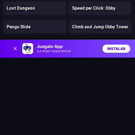
Lost Dungeon
Speed per Click: Obby
Pengu Slide
Climb and Jump Obby Tower
0
Speedy Runner
Jelly Run 2048
Juegalo App
INSTALAR
¡La mejor experiencia!
Inicio
Aleatorio
Buscar
Favs
Catchamon
Archer Ragdoll Masters