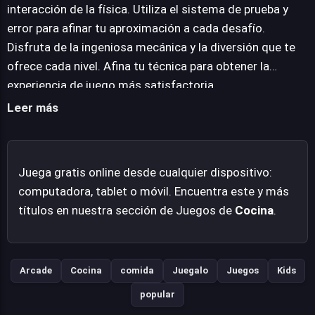
caer perfectamente en su lugar, coronando una creación
interacción de la física. Utiliza el sistema de prueba y
culinaria y superando el nivel, es el motor que impulsa la
error para afinar tu aproximación a cada desafío.
diversión en cada partida. Tasty Drop ofrece un desafío
Disfruta de la ingeniosa mecánica y la diversión que te
intelectual gratificante, donde la creatividad y el ingenio
ofrece cada nivel. Afina tu técnica para obtener la
son tan importantes como la ejecución. Es una
experiencia de juego más satisfactoria.
experiencia que celebra la física de una manera
Leer más
accesible y entretenida, transformando cada nivel en
una oportunidad para la diversión y el aprendizaje
experimental de sus mecánicas fundamentales.
Juega gratis online desde cualquier dispositivo:
computadora, tablet o móvil. Encuentra este y más
títulos en nuestra sección de Juegos de
Cocina
.
Arcade
Cocina
comida
Juegalo
Juegos
Kids
popular