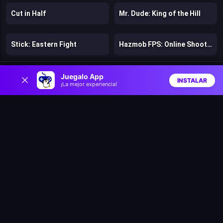
Cut in Half
Mr. Dude: King of the Hill
Stick: Eastern Fight
Hazmob FPS: Online Shooter
0
Chicken Strike
Lost Dungeon
Juegalo App
INSTALAR
¡La mejor experiencia!
Inicio
Aleatorio
Buscar
Favs
Warfare 1942
Bloons Wars