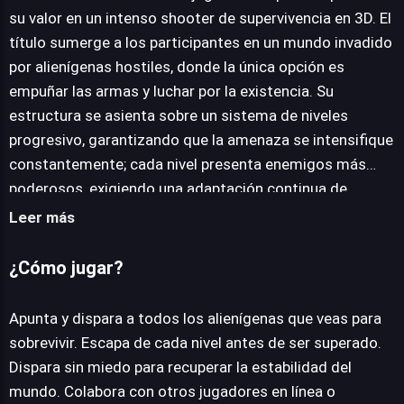
su valor en un intenso shooter de supervivencia en 3D. El
título sumerge a los participantes en un mundo invadido
JUEGALO AHORA
por alienígenas hostiles, donde la única opción es
empuñar las armas y luchar por la existencia. Su
estructura se asienta sobre un sistema de niveles
progresivo, garantizando que la amenaza se intensifique
constantemente; cada nivel presenta enemigos más
poderosos, exigiendo una adaptación continua de
estrategias y reflejos para sobrevivir. La experiencia se
Leer más
diversifica a través de seis mapas distintos, los cuales
rotan cada doce niveles, inyectando frescura y nuevos
¿Cómo jugar?
desafíos ambientales de manera regular. Un elemento
crucial que marca cada transición de mapa es la
Apunta y dispara a todos los alienígenas que veas para
formidable batalla contra un JEFE COMPLETO, poniendo
sobrevivir. Escapa de cada nivel antes de ser superado.
a prueba la destreza acumulada. El objetivo principal
Dispara sin miedo para recuperar la estabilidad del
oscila entre alcanzar la puntuación más alta posible o
mundo. Colabora con otros jugadores en línea o