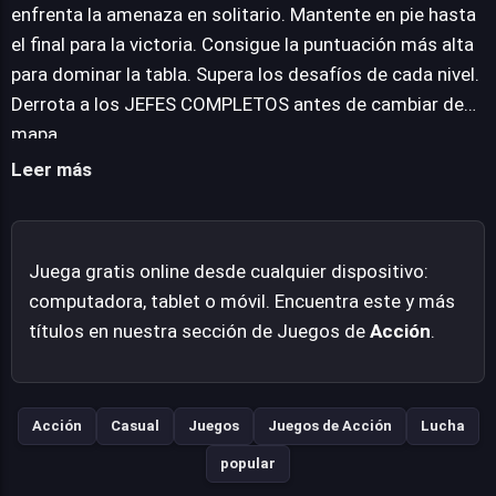
ser el último jugador en pie, añadiendo una capa
enfrenta la amenaza en solitario. Mantente en pie hasta
competitiva. Los jugadores pueden optar por enfrentar
el final para la victoria. Consigue la puntuación más alta
la amenaza en solitario o unirse a otros en línea,
para dominar la tabla. Supera los desafíos de cada nivel.
fomentando tanto la cooperación como la rivalidad. La
Derrota a los JEFES COMPLETOS antes de cambiar de
mecánica central gira en torno a apuntar y disparar con
mapa.
precisión a la horda alienígena para asegurar la
Leer más
supervivencia y restaurar la estabilidad global.
Juega gratis online desde cualquier dispositivo:
computadora, tablet o móvil. Encuentra este y más
títulos en nuestra sección de Juegos de
Acción
.
Acción
Casual
Juegos
Juegos de Acción
Lucha
popular