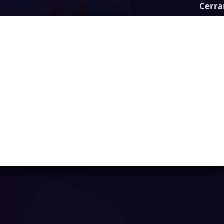
Cerra
Drift 3
Ya casi llegamos...