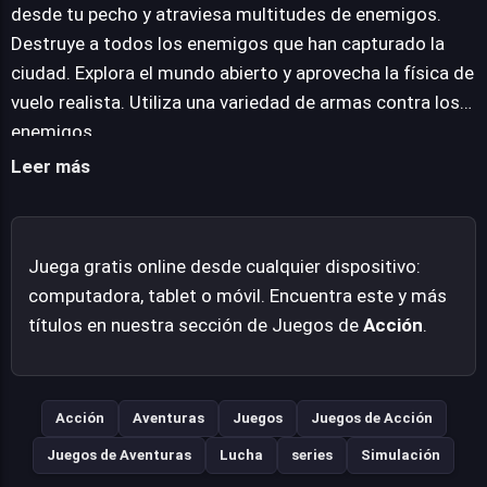
enemigas con facilidad, culminando en la erradicación
desde tu pecho y atraviesa multitudes de enemigos.
total de la presencia hostil en la metrópolis. El título
Destruye a todos los enemigos que han capturado la
promete una inmersión gracias a su física de vuelo
ciudad. Explora el mundo abierto y aprovecha la física de
realista, que busca añadir una capa de autenticidad a los
vuelo realista. Utiliza una variedad de armas contra los
desplazamientos aéreos. Además, su diseño de mundo
enemigos.
abierto invita a la exploración, permitiendo a los
Leer más
jugadores recorrer la ciudad libremente mientras
planifican sus asaltos y descubren cada rincón del
escenario. Hero 3: Flying Robot se presenta como una
Juega gratis online desde cualquier dispositivo:
experiencia arcade de combate con la promesa de
computadora, tablet o móvil. Encuentra este y más
libertad de movimiento y una constante ráfaga de
títulos en nuestra sección de Juegos de
Acción
.
acción.
Acción
Aventuras
Juegos
Juegos de Acción
Juegos de Aventuras
Lucha
series
Simulación