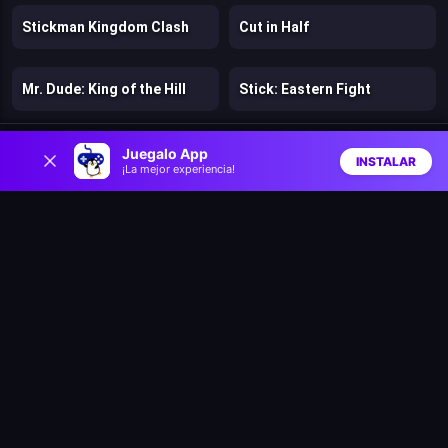
Stickman Kingdom Clash
Cut in Half
Mr. Dude: King of the Hill
Stick: Eastern Fight
0
Hazmob FPS: Online Shooter
Chicken Strike
Juegalo App
INSTALAR
¡La mejor experiencia!
Inicio
Aleatorio
Buscar
Favs
Lost Dungeon
Warfare 1942