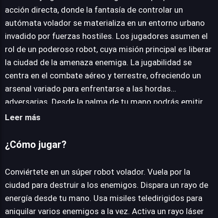
acción directa, donde la fantasía de controlar un
autómata volador se materializa en un entorno urbano
JUEGALO AHORA
invadido por fuerzas hostiles. Los jugadores asumen el
rol de un poderoso robot, cuya misión principal es liberar
la ciudad de la amenaza enemiga. La jugabilidad se
centra en el combate aéreo y terrestre, ofreciendo un
arsenal variado para enfrentarse a las hordas
adversarias. Desde la palma de tu mano podrás emitir
un devastador rayo de energía, ideal para ataques
Leer más
precisos. Para situaciones que demandan mayor
contundencia, se dispone de misiles teledirigidos,
¿Cómo jugar?
capaces de impactar múltiples objetivos
simultáneamente y despejar áreas conflictivas. La
Conviértete en un súper robot volador. Vuela por la
experiencia de combate se expande con la habilidad de
ciudad para destruir a los enemigos. Dispara un rayo de
activar un láser pectoral, una herramienta de
energía desde tu mano. Usa misiles teledirigidos para
aniquilación masiva que permite atravesar formaciones
aniquilar varios enemigos a la vez. Activa un rayo láser