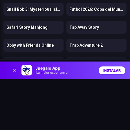
Snail Bob 3: Mysterious Island
Fútbol 2026: Copa del Mundo
Safari Story Mahjong
Tap Away Story
Obby with Friends Online
Trap Adventure 2
Gastro Town
Rainbow Friends Return
0
Juegalo App
INSTALAR
¡La mejor experiencia!
Inicio
Aleatorio
Buscar
Favs
Bears vs. Art
Parkour
Trees Hate You
Gun vs Magic