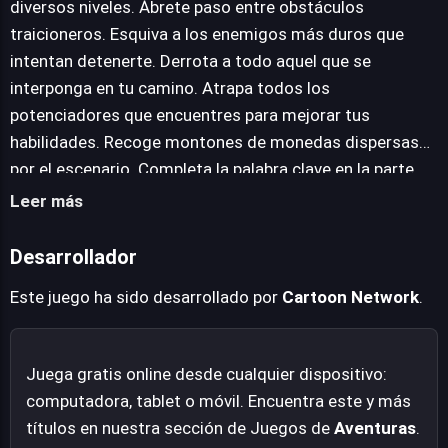
diversos niveles. Ábrete paso entre obstáculos
completadas, desbloquean el camino hacia la siguiente
traicioneros. Esquiva a los enemigos más duros que
área. Tras dominar el nivel inicial, el universo se expande
intentan detenerte. Derrota a todo aquel que se
de manera sorprendente, introduciendo a otros
interponga en tu camino. Atrapa todos los
queridos personajes de Cartoon Network como Gumball,
potenciadores que encuentres para mejorar tus
Craig of the Creek y Ben 10, ampliando el elenco de este
habilidades. Recoge montones de monedas dispersas
divertido y accesible plataformas.
por el escenario. Completa la palabra clave en la parte
superior de la pantalla con las letras que descubras.
Leer más
Desbloquea la puerta de salida para avanzar al siguiente
desafío. Explora el mundo que se abre después del
Desarrollador
primer nivel, donde conocerás a otros personajes de
Este juego ha sido desarrollado por
Cartoon Network
.
Cartoon Network. Diviértete en grande con cada paso de
esta aventura.
Juega gratis online desde cualquier dispositivo:
computadora, tablet o móvil. Encuentra este y más
títulos en nuestra sección de Juegos de
Aventuras
.