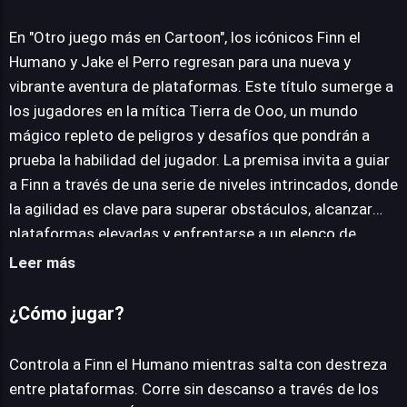
Otro juego más en Cartoon
En "Otro juego más en Cartoon", los icónicos Finn el
Humano y Jake el Perro regresan para una nueva y
Disponible solo en PC
vibrante aventura de plataformas. Este título sumerge a
los jugadores en la mítica Tierra de Ooo, un mundo
mágico repleto de peligros y desafíos que pondrán a
prueba la habilidad del jugador. La premisa invita a guiar
a Finn a través de una serie de niveles intrincados, donde
la agilidad es clave para superar obstáculos, alcanzar
plataformas elevadas y enfrentarse a un elenco de
enemigos persistentes. Visualmente, el juego deleita
Leer más
con gráficos coloridos que capturan la esencia del
universo animado, complementados por una banda
¿Cómo jugar?
sonora pegadiza que ameniza cada salto y carrera. La
jugabilidad se enriquece con la recolección estratégica
Controla a Finn el Humano mientras salta con destreza
de potenciadores y montones de monedas, así como
entre plataformas. Corre sin descanso a través de los
con la búsqueda de letras dispersas que, al ser