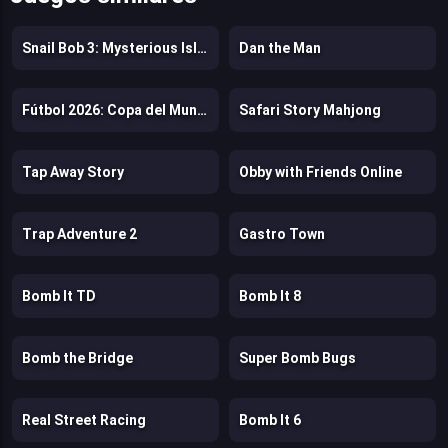
Snail Bob 3: Mysterious Island
Dan the Man
Fútbol 2026: Copa del Mundo
Safari Story Mahjong
Tap Away Story
Obby with Friends Online
Trap Adventure 2
Gastro Town
Bomb It TD
Bomb It 8
Bomb the Bridge
Super Bomb Bugs
Real Street Racing
Bomb It 6