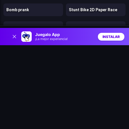
Bomb prank
Stunt Bike 2D Paper Race
Battle Racing Stars
Clash & Run
0
Juegalo App
INSTALAR
¡La mejor experiencia!
Inicio
Aleatorio
Buscar
Favs
Bad Ice Cream
Lost Dungeon