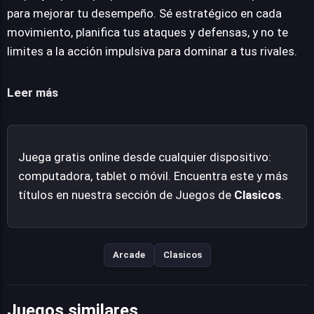
temporales como un aumento de velocidad o un mayor
para mejorar tu desempeño. Sé estratégico en cada
alcance para las bombas, elementos cruciales para
movimiento, planifica tus ataques y defensas, y no te
dominar el campo de batalla. La victoria en Bomb It 4 no
limites a la acción impulsiva para dominar a tus rivales.
se logra únicamente con la fuerza bruta, sino con una
combinación equilibrada de velocidad, anticipación y una
Leer más
meticulosa ejecución táctica.
Juega gratis online desde cualquier dispositivo:
computadora, tablet o móvil. Encuentra este y más
títulos en nuestra sección de Juegos de
Clasicos
.
Arcade
Clasicos
Juegos similares