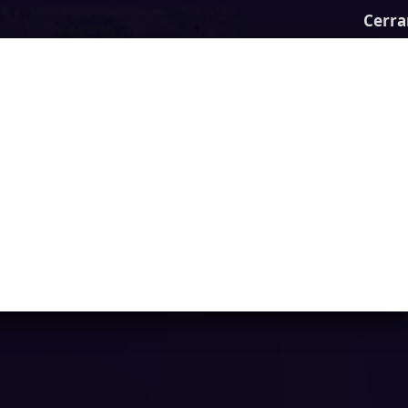
Cerra
Mix 2: Mystery of Island
Ya casi llegamos...