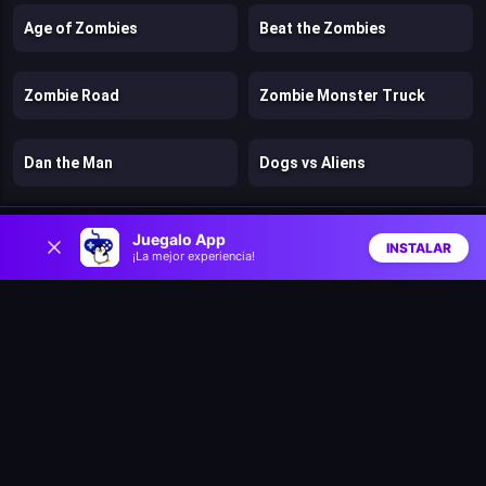
Age of Zombies
Beat the Zombies
Zombie Road
Zombie Monster Truck
Dan the Man
Dogs vs Aliens
0
Fragen
Murder
Juegalo App
INSTALAR
¡La mejor experiencia!
Inicio
Aleatorio
Buscar
Favs
Stickman Kingdom Clash
Cut in Half
Mr. Dude: King of the Hill
Stick: Eastern Fight
Hazmob FPS: Online Shooter
Chicken Strike