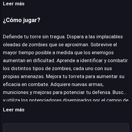
enfocado en la resistencia, donde te enfrentarás a
Leer más
oleadas progresivamente más desafiantes; y un modo
multijugador competitivo, en el que dos jugadores
¿Cómo jugar?
lucharán por la supremacía de la supervivencia. La
variedad de enemigos es notable, con distintos tipos de
Defiende tu torre sin tregua. Dispara a las implacables
zombis que presentan características únicas,
oleadas de zombies que se aproximan. Sobrevive el
obligándote a adaptar tus tácticas para superar a los
mayor tiempo posible a medida que los enemigos
rápidos, los agresivos o los resistentes. Para potenciar
aumentan en dificultad. Aprende a identificar y combatir
tu defensa, podrás mejorar tu torreta con nuevas armas,
los distintos tipos de zombies, cada uno con sus
municiones y diversas mejoras, además de recolectar
propias amenazas. Mejora tu torreta para aumentar su
potenciadores en el campo de batalla para restaurar
eficacia en combate. Adquiere nuevas armas,
salud o aumentar tu poder de fuego. Zombies Are
municiones y mejoras para potenciar tu defensa. Busca
Coming Xtreme es una experiencia rápida y frenética,
y utiliza los potenciadores diseminados por el campo de
diseñada para los entusiastas de la acción zombi.
batalla para fortalecer tu torreta o recuperar tu salud.
Leer más
Compite contra otro jugador en el modo multijugador
para demostrar quién es el mejor superviviente.