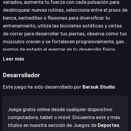
variados, aumenta tu fuerza con cada pulsación para
uso de maquinaria cardiovascular como bicicletas
desbloquear nuevas rutinas, selecciona entre el press de
estáticas. La progresión no solo se manifiesta
banca, sentadillas o flexiones para diversificar tu
visualmente en el desarrollo físico del avatar, sino que
entrenamiento, utiliza las bicicletas estáticas y cintas
también se traduce en la obtención de puntos de
de correr para desarrollar tus piernas, observa cómo tus
estado, los cuales pueden ser estratégicamente
músculos crecen y se fortalecen progresivamente, gana
invertidos para mejorar atributos fundamentales como
puntos de estado al avanzar en tu desarrollo físico,
la fuerza pura, la resistencia y la agilidad, enriqueciendo
invierte estos puntos sabiamente para mejorar tu
Leer más
la personalización de la experiencia. La simplicidad de su
fuerza, resistencia y agilidad, y experimenta una
interfaz esconde un bucle de juego satisfactorio y
transformación completa.
Desarrollador
motivador.
Este juego ha sido desarrollado por
Barsuk Studio
.
Juega gratis online desde cualquier dispositivo:
computadora, tablet o móvil. Encuentra este y más
títulos en nuestra sección de Juegos de
Deportes
.