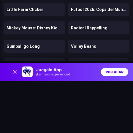
Little Farm Clicker
Fútbol 2026: Copa del Mundo
Mickey Mouse: Disney Kickoff
Radical Rappelling
Gumball go Long
Volley Beans
Stunt Rider
Minitoss
0
Juegalo App
INSTALAR
¡La mejor experiencia!
Inicio
Aleatorio
Buscar
Favs
Mini Golf Saga
Football Stars
Ragdoll Mega Dunk
Ski Jump Challenge