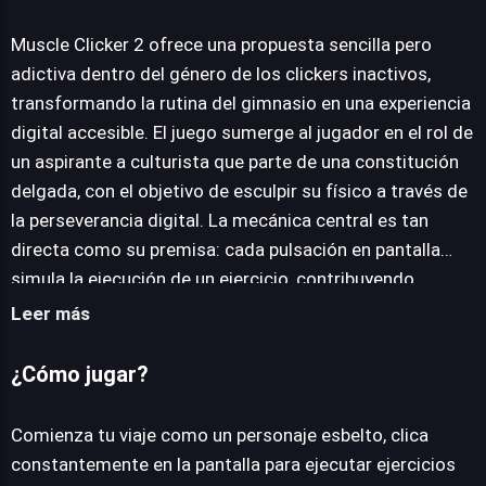
Muscle Clicker 2
Muscle Clicker 2 ofrece una propuesta sencilla pero
adictiva dentro del género de los clickers inactivos,
transformando la rutina del gimnasio en una experiencia
JUEGALO AHORA
digital accesible. El juego sumerge al jugador en el rol de
un aspirante a culturista que parte de una constitución
delgada, con el objetivo de esculpir su físico a través de
la perseverancia digital. La mecánica central es tan
directa como su premisa: cada pulsación en pantalla
simula la ejecución de un ejercicio, contribuyendo
directamente al aumento de la fuerza del personaje. A
Leer más
medida que el nivel de fuerza se incrementa, se
desbloquea la capacidad de realizar una mayor variedad
¿Cómo jugar?
de entrenamientos y, consecuentemente, potenciar un
crecimiento muscular más significativo. El repertorio de
Comienza tu viaje como un personaje esbelto, clica
ejercicios es considerable, abarcando desde clásicos
constantemente en la pantalla para ejecutar ejercicios
como el press de banca, sentadillas y flexiones, hasta el