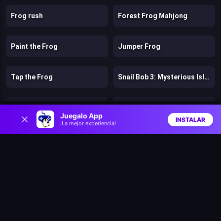
Frog rush
Forest Frog Mahjong
Paint the Frog
Jumper Frog
Tap the Frog
Snail Bob 3: Mysterious Island
Fútbol 2026: Copa del Mundo
Safari Story Mahjong
0
Juegalo App
INSTALAR
¡La mejor experiencia!
Inicio
Aleatorio
Buscar
Favs
Tap Away Story
Obby with Friends Online
Trap Adventure 2
Gastro Town