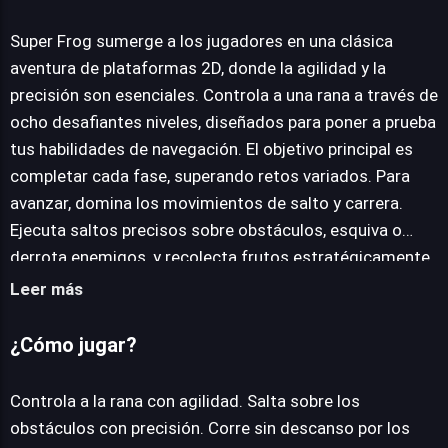
Super Frog
Super Frog sumerge a los jugadores en una clásica
aventura de plataformas 2D, donde la agilidad y la
precisión son esenciales. Controla a una rana a través de
JUEGALO AHORA
ocho desafiantes niveles, diseñados para poner a prueba
tus habilidades de navegación. El objetivo principal es
completar cada fase, superando retos variados. Para
avanzar, domina los movimientos de salto y carrera.
Ejecuta saltos precisos sobre obstáculos, esquiva o
derrota enemigos, y recolecta frutos estratégicamente
ubicados. Las mecánicas de juego se centran en un
Leer más
control fluido y responsivo del personaje, permitiendo
una interacción dinámica con los intrincados entornos.
¿Cómo jugar?
Este título ofrece una experiencia de plataformas pura y
directa. La satisfacción de superar cada desafío y
Controla a la rana con agilidad. Salta sobre los
alcanzar el final de los ocho niveles constituye el
obstáculos con precisión. Corre sin descanso por los
principal aliciente, brindando entretenimiento a los