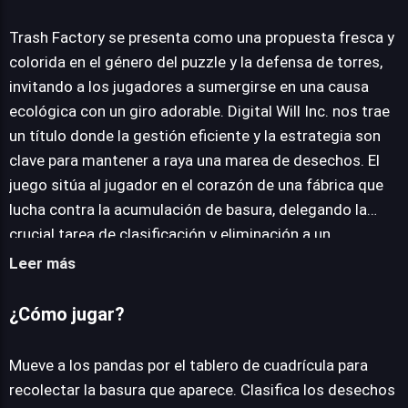
Trash Factory
Trash Factory se presenta como una propuesta fresca y
colorida en el género del puzzle y la defensa de torres,
invitando a los jugadores a sumergirse en una causa
JUEGALO AHORA
ecológica con un giro adorable. Digital Will Inc. nos trae
un título donde la gestión eficiente y la estrategia son
clave para mantener a raya una marea de desechos. El
juego sitúa al jugador en el corazón de una fábrica que
lucha contra la acumulación de basura, delegando la
crucial tarea de clasificación y eliminación a un
encantador escuadrón de pandas. A través de una breve,
Leer más
pero efectiva introducción, se establece el contexto de
una operación de limpieza masiva que amenaza con
¿Cómo jugar?
desbordarse. La narrativa es sencilla: los simpáticos
protagonistas trabajan incansablemente, pero el
Mueve a los pandas por el tablero de cuadrícula para
volumen de residuos supera su capacidad, requiriendo la
recolectar la basura que aparece. Clasifica los desechos
intervención directa del jugador. La mecánica central