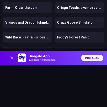
Farm: Clear the Jam
Cringe Toads: swamp racing with auto-shooting
Vikings and Dragon Island Farm
Crazy Goose Simulator
Wild Race: Fast & Furious Animals Simulator
Piggy's Forest Panic
Turtle: Saving the oasis
Frogward
0
Juegalo App
INSTALAR
¡La mejor experiencia!
Inicio
Aleatorio
Buscar
Favs
Fix the Hoof
Dog Escape
Bubble Shooter Panda Blast
Robbie: Become a beast