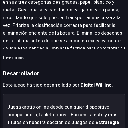
en sus tres categorías designadas: papel, plástico y
gira en torno a un tablero cuadriculado donde los
metal. Gestiona la capacidad de carga de cada panda,
pandas, con su limitada capacidad para transportar una
recordando que solo pueden transportar una pieza a la
sola pieza de basura a la vez, deben moverse
vez. Prioriza la clasificación correcta para facilitar la
estratégicamente para recoger y clasificar los desechos
eliminación eficiente de la basura. Elimina los desechos
en categorías específicas: papel, plástico y metal. Este
de la fábrica antes de que se acumulen excesivamente.
sistema impone una capa de estrategia en la toma de
Ayuda a los pandas a limpiar la fábrica para completar tu
decisiones, ya que la correcta clasificación es
misión.
Leer más
fundamental para una eliminación eficiente. El desafío
reside en optimizar las rutas y priorizar la recolección
Desarrollador
para evitar que la fábrica sucumba ante el implacable
flujo de basura, ofreciendo una experiencia que combina
Este juego ha sido desarrollado por
Digital Will Inc
.
la gestión de recursos con la planificación espacial.
Juega gratis online desde cualquier dispositivo:
computadora, tablet o móvil. Encuentra este y más
títulos en nuestra sección de Juegos de
Estrategia
.