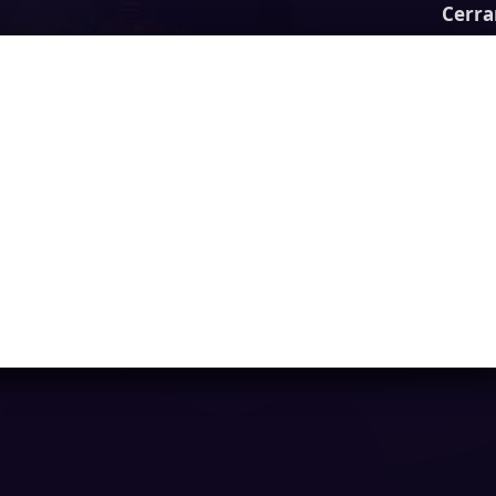
Cerra
Balloon Match 3D
Ya casi llegamos...