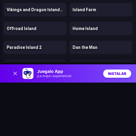
Vikings and Dragon Island Farm
Island Farm
Offroad Island
Home Island
Paradise Island 2
Dan the Man
Rainbow Friends Return
Bears vs. Art
0
Juegalo App
INSTALAR
¡La mejor experiencia!
Inicio
Aleatorio
Buscar
Favs
Parkour
Trees Hate You
Digital Escape
Gun vs Magic