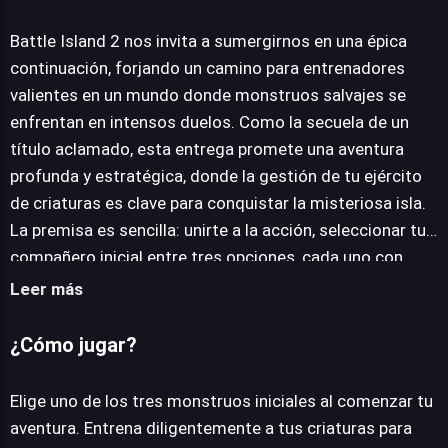
Battle Island 2
Battle Island 2 nos invita a sumergirnos en una épica
continuación, forjando un camino para entrenadores
valientes en un mundo donde monstruos salvajes se
JUEGALO AHORA
enfrentan en intensos duelos. Como la secuela de un
título aclamado, esta entrega promete una aventura
profunda y estratégica, donde la gestión de tu ejército
de criaturas es clave para conquistar la misteriosa isla.
La premisa es sencilla: unirte a la acción, seleccionar tu
compañero inicial entre tres opciones, cada uno con
fortalezas y debilidades únicas que definirán tu estilo de
Leer más
juego desde el principio. La mecánica central gira en
torno al entrenamiento y la evolución de tus monstruos.
¿Cómo jugar?
Para potenciar su destreza en batalla, dispones de
varias vías. La más directa es el combate; participar en
Elige uno de los tres monstruos iniciales al comenzar tu
enfrentamientos contra otros entrenadores no solo
aventura. Entrena diligentemente a tus criaturas para
otorga experiencia vital, sino que también pule las