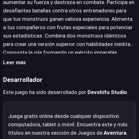
aumentar su fuerza y destreza en combate. Participa en
habilidades de tus criaturas. Además, la alimentación
desafiantes batallas contra otros entrenadores para
con frutas especiales es una estrategia efectiva para
que tus monstruos ganen valiosa experiencia. Alimenta
mejorar sus estadísticas de manera tangible. El sistema
a tus compañeros con frutas especiales para potenciar
de fusión añade una capa de profundidad, permitiéndote
sus estadísticas. Combina dos monstruos idénticos
combinar dos monstruos idénticos para dar origen a
para crear una versión superior con habilidades inéditas.
una versión más poderosa, dotada de nuevas y decisivas
Conquista la isla formando un ejército imparable.
habilidades. La estrategia en la selección,
Leer más
entrenamiento y mejora de tu equipo será fundamental
para superar los desafíos que Battle Island 2 presenta,
Desarrollador
culminando en la ambiciosa tarea de dominar el
territorio.
Este juego ha sido desarrollado por
Devshifu Studio
.
Juega gratis online desde cualquier dispositivo:
computadora, tablet o móvil. Encuentra este y más
títulos en nuestra sección de Juegos de
Aventura
.