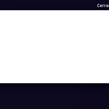
Cerra
Geometry Vertical
Ya casi llegamos...