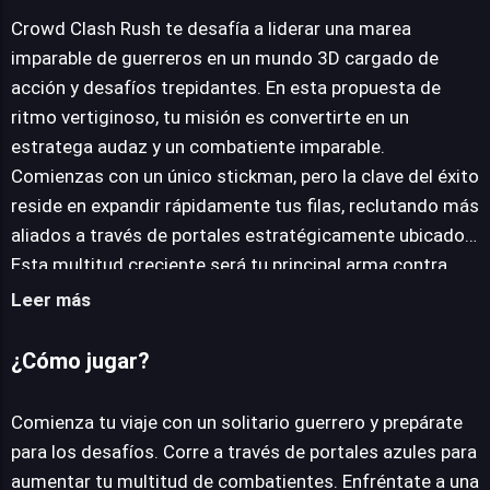
Crowd Clash Rush te desafía a liderar una marea
imparable de guerreros en un mundo 3D cargado de
JUEGALO AHORA
acción y desafíos trepidantes. En esta propuesta de
ritmo vertiginoso, tu misión es convertirte en un
estratega audaz y un combatiente imparable.
Comienzas con un único stickman, pero la clave del éxito
reside en expandir rápidamente tus filas, reclutando más
aliados a través de portales estratégicamente ubicados.
Esta multitud creciente será tu principal arma contra
hordas de enemigos que se vuelven progresivamente
Leer más
más feroces. El juego te sumerge en vibrantes
escenarios donde la adaptación es crucial. Te
¿Cómo jugar?
enfrentarás a una ecléctica variedad de adversarios,
desde simples soldados hasta imponentes guerreros y
Comienza tu viaje con un solitario guerrero y prepárate
jefes colosales que pondrán a prueba tus reflejos y tu
para los desafíos. Corre a través de portales azules para
planificación táctica. Navegar por los intrincados
aumentar tu multitud de combatientes. Enfréntate a una