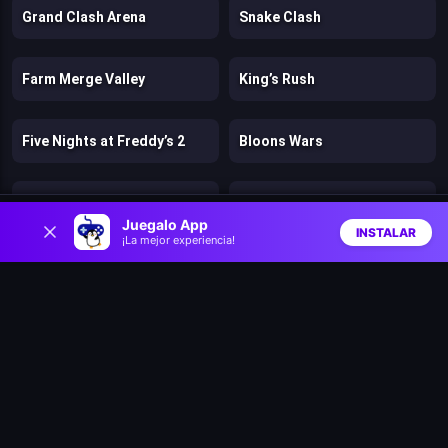
Grand Clash Arena
Snake Clash
Farm Merge Valley
King’s Rush
Five Nights at Freddy’s 2
Bloons Wars
Tank Stars
ONIONIQ
0
Juegalo App
INSTALAR
¡La mejor experiencia!
Inicio
Aleatorio
Buscar
Favs
Game of Warriors
Pirate Ships: Build and Fight
Farm Merge Harvest
Pin Master: Screw Puzzle Quest & Brain Games