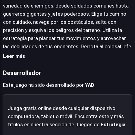
caminos, reaccionar con rapidez y aprovechar las
variedad de enemigos, desde soldados comunes hasta
debilidades enemigas son habilidades esenciales para
guerreros gigantes y jefes poderosos. Elige tu camino
superar los obstáculos y asegurar la victoria en cada
con cuidado, navega por los obstáculos, salta con
enfrentamiento épico contra el jefe final de cada nivel.
precisión y esquiva los peligros del terreno. Utiliza la
Crowd Clash Rush fusiona la adrenalina del combate con
estrategia para planear tus movimientos y aprovechar
la profundidad de la gestión de una fuerza en constante
las debilidades de tus oponentes. Derrota al colosal jefe
evolución.
final de cada nivel para reclamar la victoria.
Leer más
Desarrollador
Este juego ha sido desarrollado por
YAD
.
Juega gratis online desde cualquier dispositivo:
computadora, tablet o móvil. Encuentra este y más
títulos en nuestra sección de Juegos de
Estrategia
.