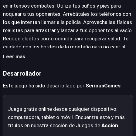
interacción dinámica con el entorno: es posible arrastrar
en intensos combates. Utiliza tus puños y pies para
y lanzar a los adversarios al vacío, convirtiendo la cima
noquear a tus oponentes. Arrebátales los teléfonos con
de la montaña en un campo de batalla vertiginoso.
los que intentan llamar a la policía. Aprovecha las físicas
Además, la gestión de la salud mediante la recolección
realistas para arrastrar y lanzar a tus oponentes al vacío.
de comida y la navegación cuidadosa para evitar caídas
Recoge objetos como comida para recuperar salud. Ten
accidentales son cruciales para el éxito en esta fuga en
cuidado con los bordes de la montaña para no caer al
las alturas.
vacío.
Leer más
Desarrollador
Este juego ha sido desarrollado por
SeriousGames
.
Juega gratis online desde cualquier dispositivo:
computadora, tablet o móvil. Encuentra este y más
títulos en nuestra sección de Juegos de
Acción
.