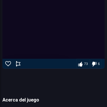
73
6
Acerca del juego
Mr. Dude: King of the Hill