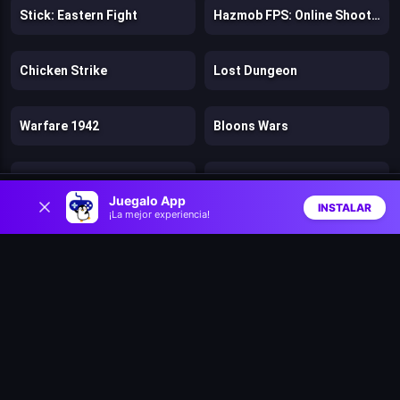
Stick: Eastern Fight
Hazmob FPS: Online Shooter
Chicken Strike
Lost Dungeon
Warfare 1942
Bloons Wars
Speed per Click: Obby
Battle Arena: Heroes Adventure
0
Juegalo App
INSTALAR
¡La mejor experiencia!
Inicio
Aleatorio
Buscar
Favs
Firestone Idle RPG
Tank Stars
Zombie Road
Climb and Jump Obby Tower