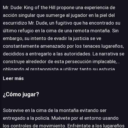
Mr. Dude: King of the Hill propone una experiencia de
acción singular que sumerge al jugador en la piel del
JUEGALO AHORA
escurridizo Mr. Dude, un fugitivo que ha encontrado su
último refugio en la cima de una remota montaña. Sin
embargo, su intento de evadir la justicia se ve
constantemente amenazado por los tenaces lugareños,
decididos a entregarlo a las autoridades. La narrativa se
construye alrededor de esta persecución implacable,
obligando al protagonista a utilizar tanto su astucia
como su fuerza bruta para sobrevivir. La jugabilidad se
Leer más
centra en intensos combates contra los habitantes de la
montaña. Los jugadores deben emplear puños y pies
¿Cómo jugar?
para noquear a sus oponentes, pero la mecánica más
estratégica implica arrebatarles los teléfonos con los
Sobrevive en la cima de la montaña evitando ser
que intentan alertar a la policía. Un elemento distintivo
entregado a la policía. Muévete por el entorno usando
del juego son sus físicas realistas, que permiten una
los controles de movimiento. Enfréntate a los lugareños