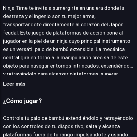
Ninja Time te invita a sumergirte en una era donde la
destreza y el ingenio son tu mejor arma,
JUEGALO AHORA
transportándote directamente al corazón del Japón
feudal. Este juego de plataformas de acción pone al
jugador en la piel de un ninja cuyo principal instrumento
es un versátil palo de bambú extensible. La mecánica
central gira en torno a la manipulación precisa de este
objeto para navegar entornos intrincados, extendiéndolo
y retrayéndolo para alcanzar plataformas, superar
abismos y esquivar peligros. La aventura se despliega a
Leer más
través de escenarios ricamente ambientados, desde
templos ancestrales hasta bosques enigmáticos y
¿Cómo jugar?
castillos majestuosos, cada uno diseñado con
obstáculos únicos que demandan una combinación de
Controla tu palo de bambú extendiéndolo y retrayéndolo
agilidad y estrategia. A medida que avanzas, te
con los controles de tu dispositivo; salta y alcanza
enfrentarás a trampas con púas, astutos enemigos y
plataformas fuera de tu rango impulsándote y usando