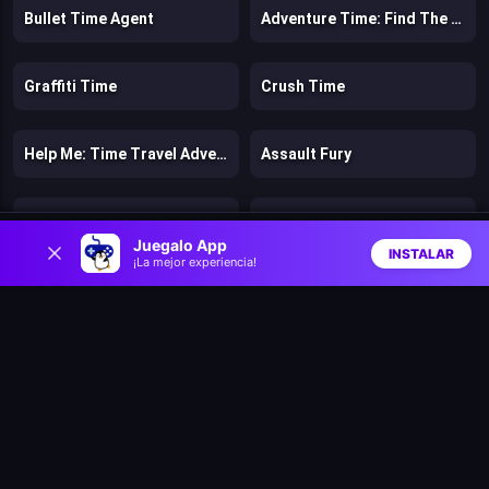
Bullet Time Agent
Adventure Time: Find The Pickles
Graffiti Time
Crush Time
Help Me: Time Travel Adventure
Assault Fury
Trap Adventure 2
Lazy Dog
0
Juegalo App
INSTALAR
¡La mejor experiencia!
Inicio
Aleatorio
Buscar
Favs
Roba Brainrot
Royal Rush
Ragdoll Brainrot Meme: Walk Challenge!
Mega Shark