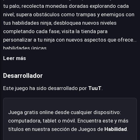
plataformas móviles, que exigen un dominio creciente
tu palo; recolecta monedas doradas explorando cada
de tus habilidades ninja. La recolección de monedas
nivel; supera obstáculos como trampas y enemigos con
doradas introduce una capa de personalización,
tus habilidades ninja; desbloquea nuevos niveles
permitiendo adquirir nuevos aspectos que no solo
completando cada fase; visita la tienda para
modifican la estética, sino que también pueden otorgar
personalizar a tu ninja con nuevos aspectos que ofrecen
habilidades especiales, incentivando la exploración y el
habilidades únicas.
dominio de cada nivel. Ninja Time promete una
Leer más
experiencia desafiante que evoluciona constantemente,
poniendo a prueba la habilidad del jugador en cada salto
Desarrollador
y estocada.
Este juego ha sido desarrollado por
TuuT
.
Juega gratis online desde cualquier dispositivo:
computadora, tablet o móvil. Encuentra este y más
títulos en nuestra sección de Juegos de
Habilidad
.