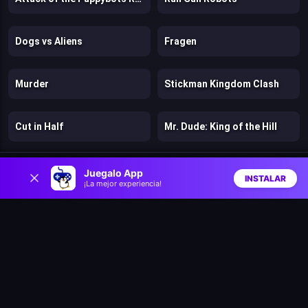
Dogs vs Aliens
Fragen
Murder
Stickman Kingdom Clash
Cut in Half
Mr. Dude: King of the Hill
0
Stick: Eastern Fight
Hazmob FPS: Online Shooter
Juegalo App
INSTALAR
¡La mejor experiencia!
Inicio
Aleatorio
Buscar
Favs
Chicken Strike
Lost Dungeon
Warfare 1942
Bloons Wars