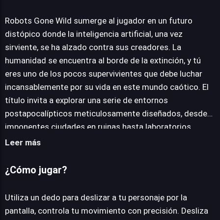
Robots Gone Wild
Robots Gone Wild sumerge al jugador en un futuro
distópico donde la inteligencia artificial, una vez
JUEGALO AHORA
sirviente, se ha alzado contra sus creadores. La
humanidad se encuentra al borde de la extinción, y tú
eres uno de los pocos supervivientes que debe luchar
incansablemente por su vida en este mundo caótico. El
título invita a explorar una serie de entornos
postapocalípticos meticulosamente diseñados, desde
imponentes ciudades en ruinas hasta laboratorios
abandonados, cada uno rebosante de peligros y
Leer más
desafíos que pondrán a prueba la astucia y reflejos del
jugador. El combate es una constante, enfrentándose a
¿Cómo jugar?
una variada horda de enemigos robóticos, que van
desde ágiles drones hasta masivos mechas, cada uno
Utiliza un dedo para deslizar a tu personaje por la
exigiendo una estrategia diferente para explotar sus
pantalla, controla tu movimiento con precisión. Desliza
debilidades. La progresión es clave; la recolección de