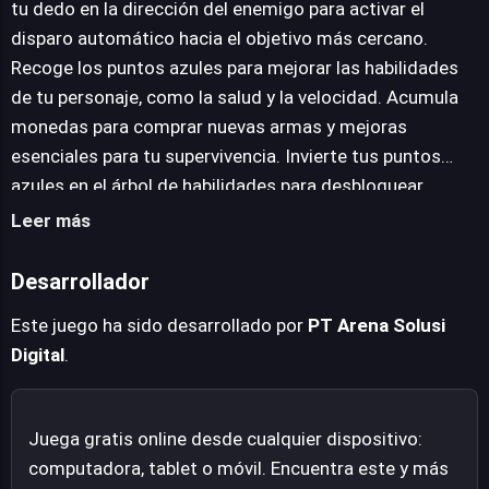
tu dedo en la dirección del enemigo para activar el
puntos azules permite mejorar atributos esenciales
disparo automático hacia el objetivo más cercano.
como la salud y la velocidad del personaje, mientras que
Recoge los puntos azules para mejorar las habilidades
las monedas abren las puertas a un arsenal más potente
de tu personaje, como la salud y la velocidad. Acumula
y diversas mejoras. Un árbol de habilidades profundo
monedas para comprar nuevas armas y mejoras
complementa esta personalización, permitiendo a los
esenciales para tu supervivencia. Invierte tus puntos
jugadores adaptar su estilo de combate y supervivencia.
azules en el árbol de habilidades para desbloquear
nuevas capacidades y potenciar las existentes. Adquiere
Leer más
nuevas armas y munición utilizando las monedas
recolectadas en cada escenario.
Desarrollador
Este juego ha sido desarrollado por
PT Arena Solusi
Digital
.
Juega gratis online desde cualquier dispositivo:
computadora, tablet o móvil. Encuentra este y más