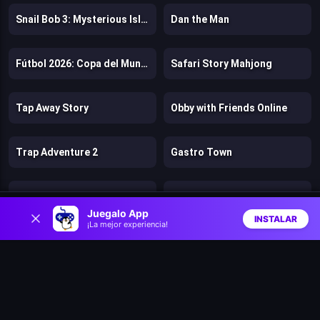
Snail Bob 3: Mysterious Island
Dan the Man
Fútbol 2026: Copa del Mundo
Safari Story Mahjong
Tap Away Story
Obby with Friends Online
Trap Adventure 2
Gastro Town
Rainbow Friends Return
Bears vs. Art
0
Juegalo App
INSTALAR
¡La mejor experiencia!
Inicio
Aleatorio
Buscar
Favs
Parkour
Trees Hate You
Digital Escape
Gun vs Magic