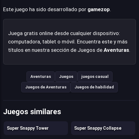
exploración audaz y calculada. La experiencia de juego
promete mantener al jugador enganchado por su
Este juego ha sido desarrollado por
gamezop
.
dinámica y constante demanda de atención.
Juega gratis online desde cualquier dispositivo:
computadora, tablet o móvil. Encuentra este y más
títulos en nuestra sección de Juegos de
Aventuras
.
Aventuras
Juegos
juegos casual
Juegos de Aventuras
Juegos de habilidad
Juegos similares
Super Snappy Tower
Super Snappy Collapse