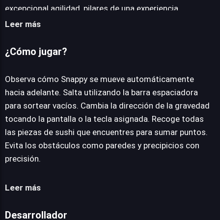
excepcional agilidad, pilares de una experiencia
dinámica. La mecánica central del juego exige a los
Leer más
jugadores guiar a Snappy a través de intrincados niveles
plagados de obstáculos. Aunque el desplazamiento
¿Cómo jugar?
lateral del ninja es automático y constante, la
interacción se centra en la ejecución de saltos precisos
Observa cómo Snappy se mueve automáticamente
utilizando la barra espaciadora, esenciales para transitar
hacia adelante. Salta utilizando la barra espaciadora
entre plataformas elevadas. Una innovadora capa de
para sortear vacíos. Cambia la dirección de la gravedad
complejidad se introduce con la posibilidad de alterar la
tocando la pantalla o la tecla asignada. Recoge todas
dirección de la gravedad, un elemento estratégico que
las piezas de sushi que encuentres para sumar puntos.
añade profundidad a la navegación. La maestría para
Evita los obstáculos como paredes y precipicios con
esquivar paredes, sortear precipicios y evadir peligros
precisión.
exige una combinación perfecta de rapidez y exactitud,
puesto que un error puede truncar abruptamente la
Leer más
carrera. Recolectar sushi no solo es el objetivo principal,
sino también la fuente de puntuación, incentivando una
Desarrollador