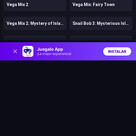
Vega Mix 2
Vega Mix: Fairy Town
Vega Mix 2: Mystery of Island
Snail Bob 3: Mysterious Island
Fútbol 2026: Copa del Mundo
Safari Story Mahjong
0
Juegalo App
INSTALAR
¡La mejor experiencia!
Inicio
Aleatorio
Buscar
Favs
Tap Away Story
Obby with Friends Online
Trap Adventure 2
Gastro Town
Zombie Lab Escape
Rainbow Friends Return
Bears vs. Art
Pixel Volley