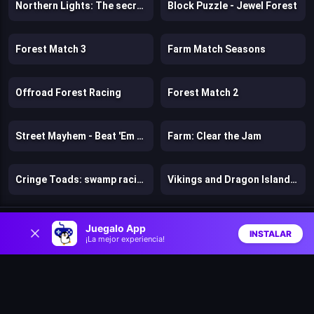
Northern Lights: The secret of the forest
Block Puzzle - Jewel Forest
Forest Match 3
Farm Match Seasons
Offroad Forest Racing
Forest Match 2
Street Mayhem - Beat 'Em Up
Farm: Clear the Jam
Cringe Toads: swamp racing with auto-shooting
Vikings and Dragon Island Farm
0
Crazy Goose Simulator
Wild Race: Fast & Furious Animals Simulator
Juegalo App
INSTALAR
¡La mejor experiencia!
Inicio
Aleatorio
Buscar
Favs
Turtle: Saving the oasis
Frogward
Fix the Hoof
Dog Escape