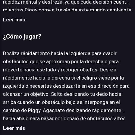
rapidez mental y destreza, ya que cada decisión cuenta
mientras Piggy corre a través de este mundo cambiante
y lleno de sorpresas. El entorno forestal no es
Leer más
meramente un fondo pintoresco; es un campo minado
de obstáculos que pondrán a prueba tus reflejos al
¿Cómo jugar?
máximo. Desde troncos caídos y rocas resbaladizas
hasta traviesas criaturas del bosque y otros elementos
Desliza rápidamente hacia la izquierda para evadir
naturales, deberás mantener una alerta constante para
obstáculos que se aproximan por la derecha o para
garantizar la seguridad de Piggy y evitar cualquier daño.
moverte hacia ese lado y recoger objetos. Desliza
A lo largo de tu recorrido, encontrarás valiosos objetos
rápidamente hacia la derecha si el peligro viene por la
dispersos por el bosque que no solo incrementarán tu
izquierda o necesitas desplazarte en esa dirección para
puntuación, sino que también pueden desbloquear
alcanzar un objetivo. Salta deslizando tu dedo hacia
bonificaciones especiales o incluso nuevas y
arriba cuando un obstáculo bajo se interponga en el
emocionantes áreas para explorar. Mantén tus sentidos
camino de Piggy. Agáchate deslizando rápidamente
agudizados y reacciona con celeridad para recolectar
hacia abajo para pasar por debajo de obstáculos altos
todo lo posible y maximizar tu progreso en esta
pero con espacio libre inferior. Corre sobre los objetos
Leer más
frenética carrera de supervivencia.
valiosos que encuentres en el camino para que Piggy los