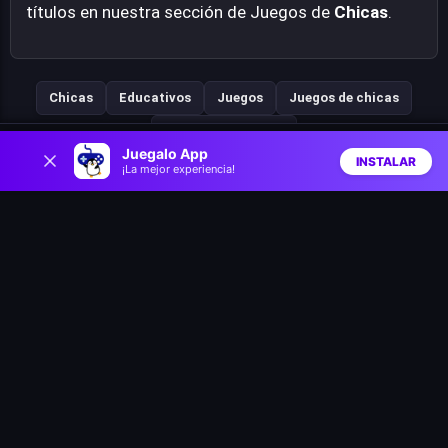
títulos en nuestra sección de Juegos de
Chicas
.
Chicas
Educativos
Juegos
Juegos de chicas
Juegos educativos
0
Juegalo App
INSTALAR
¡La mejor experiencia!
Inicio
Aleatorio
Buscar
Favs
Juegos similares
Safari Story Mahjong
Tap Away Story
Rainbow Friends Return
Thread Sort: Knit Pictures
Merge Islanders
Arrow Tap Puzzle