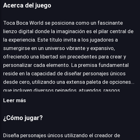
Acerca del juego
Toca Boca World
Toca Boca World se posiciona como un fascinante
lienzo digital donde la imaginación es el pilar central de
JUEGALO AHORA
la experiencia. Este título invita a los jugadores a
sumergirse en un universo vibrante y expansivo,
ofreciendo una libertad sin precedentes para crear y
personalizar cada elemento. La premisa fundamental
reside en la capacidad de diseñar personajes únicos
desde cero, utilizando una extensa paleta de opciones
que incluyen diversos peinados, atuendos, rasgos
faciales y accesorios, permitiendo que cada creación
Leer más
sea un reflejo fiel del estilo personal del usuario. Más allá
de la personalización de avatares, el juego extiende su
¿Cómo jugar?
creatividad al ámbito de la construcción y decoración de
hogares. Los usuarios pueden edificar casas
Diseña personajes únicos utilizando el creador de