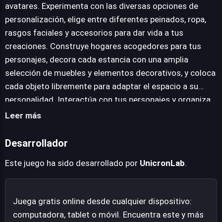
acogedoras, incluso de varios pisos, y amueblarlas con
avatares. Experimenta con las diversas opciones de
una amplia selección de objetos decorativos, con la
personalización, elige entre diferentes peinados, ropa,
total libertad de colocar cada elemento según su visión.
rasgos faciales y accesorios para dar vida a tus
La interacción con estos personajes y entornos es clave
creaciones. Construye hogares acogedores para tus
para el desarrollo de historias inolvidables y divertidas,
personajes, decora cada estancia con una amplia
organizando eventos, celebrando fiestas y
selección de muebles y elementos decorativos, y coloca
escenificando narrativas que expresen un rango
cada objeto libremente para adaptar el espacio a su
completo de emociones, fomentando así una
personalidad. Interactúa con tus personajes y organiza
experiencia de juego rica en posibilidades creativas y
fiestas, celebra eventos y crea escenas que reflejen tu
Leer más
expresivas.
imaginación, dando rienda suelta a su amplio abanico de
emociones.
Desarrollador
Este juego ha sido desarrollado por
UnicronLab
.
Juega gratis online desde cualquier dispositivo:
computadora, tablet o móvil. Encuentra este y más