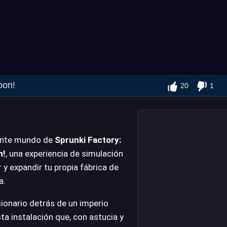
oon!
20
1
zante mundo de
Sprunki Factory:
n!
, una experiencia de simulación
 y expandir tu propia fábrica de
a.
sionario detrás de un imperio
a instalación que, con astucia y