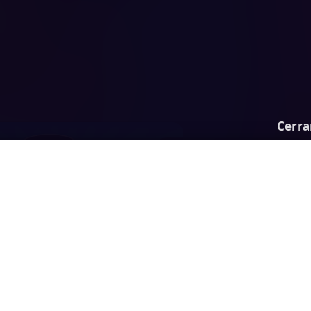
Cerra
tory: Become a Money Tycoon!