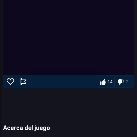
14
2
Acerca del juego
Bru & Boegie: Episode 1: Get da MILK!