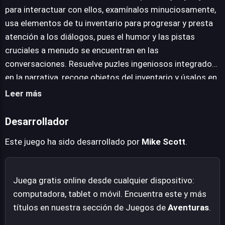
siempre incluyen ese toque de lo absurdo inherente al
para interactuar con ellos, examínalos minuciosamente,
juego. La combinación de controles intuitivos y diálogos
usa elementos de tu inventario para progresar y presta
entrañables garantiza una experiencia de juego fluida y
atención a los diálogos, pues el humor y las pistas
gratificante, diseñada para ser disfrutada de forma
cruciales a menudo se encuentran en las
relajada y divertida.
conversaciones. Resuelve puzles ingeniosos integrados
en la narrativa, recoge objetos del inventario y úsalos en
el lugar o momento correcto.
Leer más
Desarrollador
Este juego ha sido desarrollado por
Mike Scott
.
Juega gratis online desde cualquier dispositivo:
computadora, tablet o móvil. Encuentra este y más
títulos en nuestra sección de Juegos de
Aventuras
.