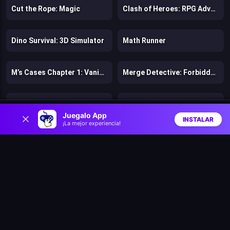
Cut the Rope: Magic
Clash of Heroes: RPG Adventure
Dino Survival: 3D Simulator
Math Runner
M’s Cases Chapter 1: Vanishing of Melisma
Merge Detective: Forbidden Secret
Super Pizza Quest
Tweety's Pipe Pranks: Looney Tunes
0
Juegalo App
INSTALAR
¡La mejor experiencia!
Inicio
Aleatorio
Buscar
Favs
Jims World: Adventure
Island Farm
Larry World
Super Onion Boy 2