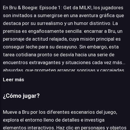
En Bru & Boegie: Episode 1: Get da MILK!, los jugadores
son invitados a sumergirse en una aventura gráfica que
JUEGALO AHORA
destaca por su surrealismo y un humor distintivo. La
premisa es engañosamente sencilla: encarnar a Bru, un
personaje de actitud relajada, cuya misión principal es
conseguir leche para su desayuno. Sin embargo, esta
tarea cotidiana pronto se desvía hacia una serie de
encuentros extravagantes y situaciones cada vez más
absurdas, que prometen arrancar sonrisas y carcajadas.
Visualmente, el título sobresale gracias a su estilo
Leer más
artístico único, caracterizado por ilustraciones
dibujadas a mano que confieren al universo un encanto
¿Cómo jugar?
particular. El humor irreverente no es solo un adorno,
sino el pilar narrativo que impulsa la experiencia. A
Mueve a Bru por los diferentes escenarios del juego,
medida que los jugadores exploran este peculiar mundo,
explora el entorno lleno de detalles e investiga
se enfrentarán a puzles ingeniosos que, aunque lógicos,
elementos interactivos. Haz clic en personajes y objetos