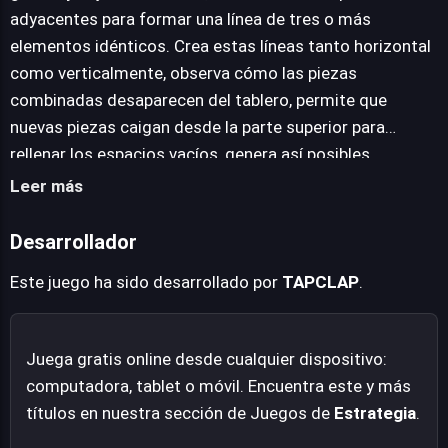
quién es el pirata más diestro y veloz en la recolección
adyacentes para formar una línea de tres o más
de riquezas. Con innumerables niveles y desafíos únicos,
elementos idénticos. Crea estas líneas tanto horizontal
respaldados por una leal tripulación, la promesa de
como verticalmente, observa cómo las piezas
cofres rebosantes de oro y joyas aguarda.
combinadas desaparecen del tablero, permite que
nuevas piezas caigan desde la parte superior para
rellenar los espacios vacíos, genera así posibles
cascadas o combos para maximizar tus puntos y
Leer más
perfecciona tus habilidades para dominar la travesía.
Desarrollador
Este juego ha sido desarrollado por
TAPCLAP
.
Juega gratis online desde cualquier dispositivo:
computadora, tablet o móvil. Encuentra este y más
títulos en nuestra sección de Juegos de
Estrategia
.