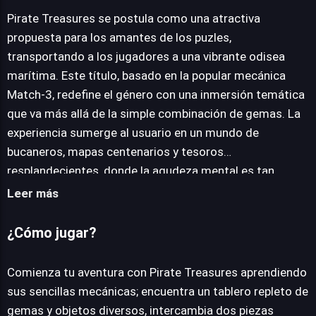
Pirate Treasures se postula como una atractiva
propuesta para los amantes de los puzles,
JUEGALO AHORA
transportando a los jugadores a una vibrante odisea
marítima. Este título, basado en la popular mecánica
Match-3, redefine el género con una inmersión temática
que va más allá de la simple combinación de gemas. La
experiencia sumerge al usuario en un mundo de
bucaneros, mapas centenarios y tesoros
resplandecientes, donde la agudeza mental es tan
crucial como la valentía en alta mar. Visualmente, el
Leer más
juego impresiona con efectos que dan vida a exóticas
islas y misteriosas ruinas, complementado por una
¿Cómo jugar?
banda sonora que captura el espíritu aventurero de alta
mar. Cada nivel no es solo un desafío, sino un paso más
Comienza tu aventura con Pirate Treasures aprendiendo
en una travesía legendaria. Los jugadores se enfrentarán
sus sencillas mecánicas; encuentra un tablero repleto de
en una competencia amistosa, buscando demostrar
gemas y objetos diversos, intercambia dos piezas