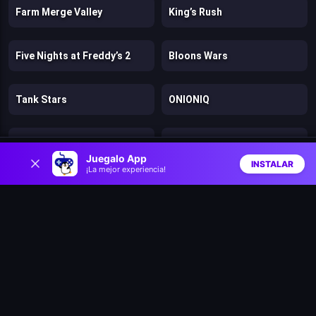
Farm Merge Valley
King’s Rush
Five Nights at Freddy’s 2
Bloons Wars
Tank Stars
ONIONIQ
Game of Warriors
Farm Merge Harvest
0
Juegalo App
INSTALAR
¡La mejor experiencia!
Inicio
Aleatorio
Buscar
Favs
Pin Master: Screw Puzzle Quest & Brain Games
Ludo Star
Thief Puzzle
Vega Mix 2