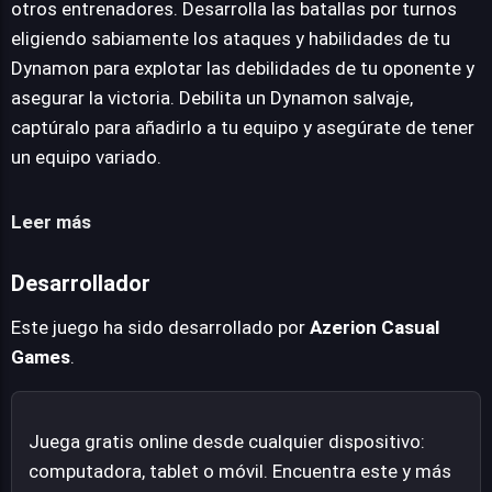
otros entrenadores. Desarrolla las batallas por turnos
únicos. El sistema de combate por turnos exige una
eligiendo sabiamente los ataques y habilidades de tu
planificación estratégica, donde la elección de ataques y
Dynamon para explotar las debilidades de tu oponente y
habilidades es crucial para explotar las debilidades del
asegurar la victoria. Debilita un Dynamon salvaje,
oponente. Aquellos con espíritu explorador encontrarán
captúralo para añadirlo a tu equipo y asegúrate de tener
una cueva secreta, prometiendo contenido y desafíos
un equipo variado.
adicionales.
Leer más
Desarrollador
Este juego ha sido desarrollado por
Azerion Casual
Games
.
Juega gratis online desde cualquier dispositivo:
computadora, tablet o móvil. Encuentra este y más