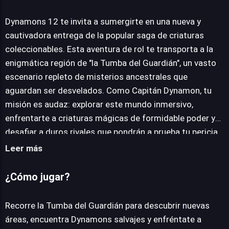
Dynamons 12
Dynamons 12 te invita a sumergirte en una nueva y
cautivadora entrega de la popular saga de criaturas
JUEGALO AHORA
coleccionables. Esta aventura de rol te transporta a la
enigmática región de "la Tumba del Guardián", un vasto
escenario repleto de misterios ancestrales que
aguardan ser desvelados. Como Capitán Dynamon, tu
misión es audaz: explorar este mundo inmersivo,
enfrentarte a criaturas mágicas de formidable poder y
desafiar a duros rivales que pondrán a prueba tu pericia
táctica. La esencia del juego radica en la captura y el
Leer más
entrenamiento de tus propios Dynamons. Deberás
cultivar su potencial, fomentando su evolución para
¿Cómo jugar?
desbloquear habilidades inéditas y aumentar su fuerza.
El viaje te llevará a conocer y dominar a ocho
Recorre la Tumba del Guardián para descubrir nuevas
legendarios titanes, como Bearmoryx, Sharkonyx y
áreas, encuentra Dynamons salvajes y enfréntate a
Fenixaro, además de una diversidad de Dynamons