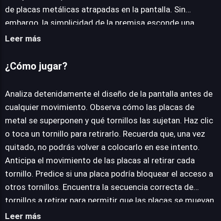
de placas metálicas atrapadas en la pantalla. Sin
embargo, la simplicidad de la premisa esconde una
complejidad creciente y una demanda constante de
Leer más
observación y planificación. La mecánica central gira en
torno a la manipulación de tornillos y tuercas. Cada nivel
¿Cómo jugar?
presenta un diseño intrincado donde las placas se
superponen y se sujetan por diversos tornillos. La tarea
Analiza detenidamente el diseño de la pantalla antes de
fundamental es decidir qué tornillos retirar y,
cualquier movimiento. Observa cómo las placas de
crucialmente, en qué secuencia. Una decisión
metal se superponen y qué tornillos las sujetan. Haz clic
precipitada o un orden incorrecto pueden llevar a un
o toca un tornillo para retirarlo. Recuerda que, una vez
bloqueo irrecuperable, obligando a reiniciar el intento. El
quitado, no podrás volver a colocarlo en ese intento.
juego exige una meticulosa anticipación de los
Anticipa el movimiento de las placas al retirar cada
movimientos de las placas, transformando cada
tornillo. Predice si una placa podría bloquear el acceso a
eliminación de tornillo en una pieza de un puzle mayor. A
otros tornillos. Encuentra la secuencia correcta de
medida que se progresa, las configuraciones se vuelven
tornillos a retirar para permitir que las placas se muevan
exponencialmente más enrevesadas, introduciendo
libremente. Libera todas las piezas del tablero para
Leer más