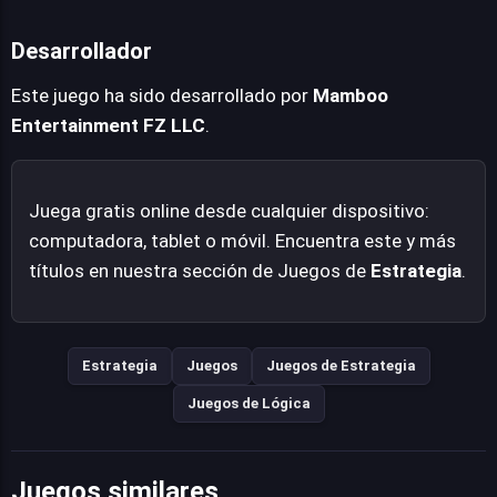
nuevos desafíos estructurales que demandan una
completar el nivel.
precisión estratégica elevada para desentrañar sus
Desarrollador
misterios y conseguir liberar todas las piezas del
tablero.
Este juego ha sido desarrollado por
Mamboo
Entertainment FZ LLC
.
Juega gratis online desde cualquier dispositivo:
computadora, tablet o móvil. Encuentra este y más
títulos en nuestra sección de Juegos de
Estrategia
.
Estrategia
Juegos
Juegos de Estrategia
Juegos de Lógica
Juegos similares