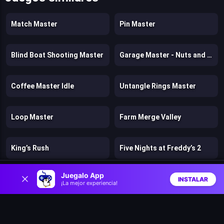
Match Master
Pin Master
Blind Boat Shooting Master
Garage Master - Nuts and Bolts
Coffee Master Idle
Untangle Rings Master
Loop Master
Farm Merge Valley
King’s Rush
Five Nights at Freddy’s 2
0
Juegalo App
Bloons Wars
Tank Stars
INSTALAR
¡La mejor experiencia!
Inicio
Aleatorio
Buscar
Favs
ONIONIQ
Game of Warriors