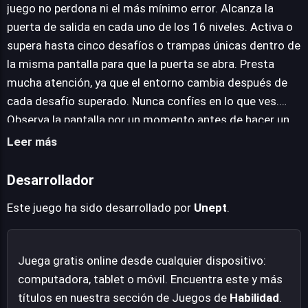
convierte en un lastre, ya que los entornos son
juego no perdona ni el más mínimo error. Alcanza la
dinámicos y cambian constantemente, especialmente
puerta de salida en cada uno de los 16 niveles. Activa o
después de activar alguno de los hasta cinco retos
supera hasta cinco desafíos o trampas únicas dentro de
ocultos en cada nivel que son necesarios para
la misma pantalla para que la puerta se abra. Presta
desbloquear la salida. Esta naturaleza impredecible
mucha atención, ya que el entorno cambia después de
garantiza que cada intento sea una lección y que la
cada desafío superado. Nunca confíes en lo que ves.
satisfacción de superar un nivel resulte inmensa, al
Observa la pantalla por un momento antes de hacer un
vencer un sistema que activamente busca tu fracaso. Es
movimiento. Recuerda que el suelo puede colapsar, los
Leer más
una prueba de ingenio y adaptabilidad que recompensa
bloques pueden aparecer o desaparecer, y las trampas
la perseverancia.
pueden activarse de formas ilógicas. Adáptate, pues es
Desarrollador
tu única herramienta. Ten en cuenta la regla más dura
Este juego ha sido desarrollado por
Unept
.
del juego: si cometes un solo error y caes en una trampa
o un foso, serás enviado de vuelta al inicio de ese nivel.
Completa el nivel de principio a fin sin fallar.
Juega gratis online desde cualquier dispositivo:
computadora, tablet o móvil. Encuentra este y más
títulos en nuestra sección de Juegos de
Habilidad
.