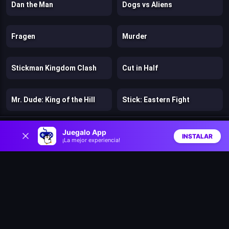
Dan the Man
Dogs vs Aliens
Fragen
Murder
Stickman Kingdom Clash
Cut in Half
Mr. Dude: King of the Hill
Stick: Eastern Fight
0
Hazmob FPS: Online Shooter
Chicken Strike
Juegalo App
INSTALAR
¡La mejor experiencia!
Inicio
Aleatorio
Buscar
Favs
Lost Dungeon
Warfare 1942
Bloons Wars
Speed per Click: Obby