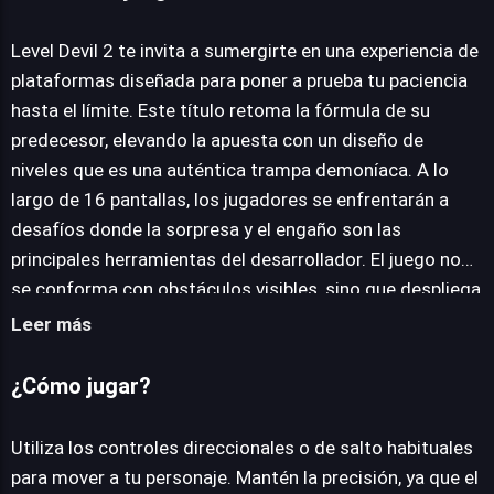
Level Devil 2
Level Devil 2 te invita a sumergirte en una experiencia de
plataformas diseñada para poner a prueba tu paciencia
JUEGALO AHORA
hasta el límite. Este título retoma la fórmula de su
predecesor, elevando la apuesta con un diseño de
niveles que es una auténtica trampa demoníaca. A lo
largo de 16 pantallas, los jugadores se enfrentarán a
desafíos donde la sorpresa y el engaño son las
principales herramientas del desarrollador. El juego no
se conforma con obstáculos visibles, sino que despliega
trampas invisibles, suelos que desaparecen, muros que
Leer más
se mueven y teletransportes traicioneros que
transforman cada salto en una decisión crítica. La
¿Cómo jugar?
verdadera esencia de Level Devil 2 reside en su
capacidad para obligar al jugador a pensar de forma no
Utiliza los controles direccionales o de salto habituales
convencional. No basta con reflejos; la memoria se
para mover a tu personaje. Mantén la precisión, ya que el