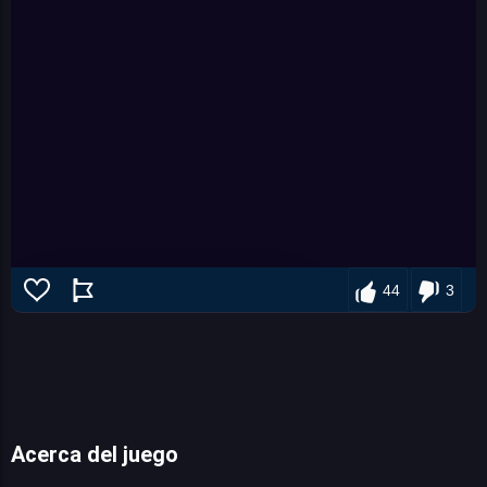
44
3
Acerca del juego
super willie world 2