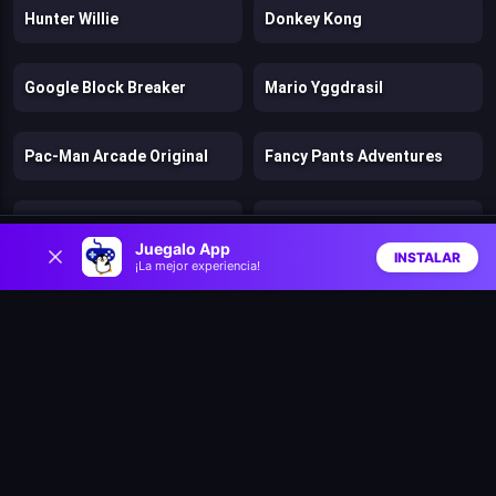
Hunter Willie
Donkey Kong
Google Block Breaker
Mario Yggdrasil
Pac-Man Arcade Original
Fancy Pants Adventures
PacXon New Realms
Super Mario RPG: Armageddon
0
Juegalo App
INSTALAR
¡La mejor experiencia!
Inicio
Aleatorio
Buscar
Favs
King Kong Chaos
Mr. Bean Jump
Super Snappy Tower
Bomb It 4