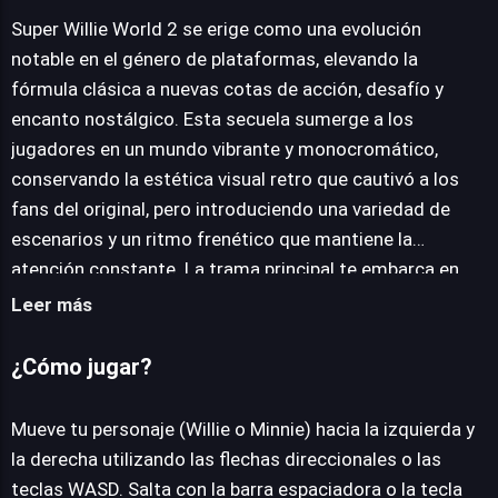
Super Willie World 2 se erige como una evolución
notable en el género de plataformas, elevando la
JUEGALO AHORA
fórmula clásica a nuevas cotas de acción, desafío y
encanto nostálgico. Esta secuela sumerge a los
jugadores en un mundo vibrante y monocromático,
conservando la estética visual retro que cautivó a los
fans del original, pero introduciendo una variedad de
escenarios y un ritmo frenético que mantiene la
atención constante. La trama principal te embarca en
una misión de rescate vital: Winnie the Pooh ha sido
Leer más
despojado de su preciada miel por el nefasto Doctor
Loco, quien planea usarla para crear un ejército de
¿Cómo jugar?
monstruos y someter el mundo. Afortunadamente, no
estás solo en esta gesta. La entrega presenta a Willie y
Mueve tu personaje (Willie o Minnie) hacia la izquierda y
la ágil Minnie, dos personajes jugables que ofrecen
la derecha utilizando las flechas direccionales o las
opciones estratégicas. Deberás guiar a tu héroe a través
teclas WASD. Salta con la barra espaciadora o la tecla