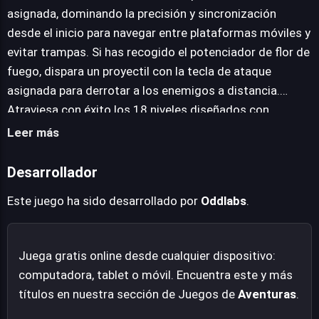
de 18 niveles meticulosamente diseñados, repletos de
asignada, dominando la precisión y sincronización
ingeniosas trampas, plataformas móviles y adversarios
desde el inicio para navegar entre plataformas móviles y
impredecibles que exigen precisión, reflejos agudos y
evitar trampas. Si has recogido el potenciador de flor de
una sincronización impecable. Tu objetivo es recuperar
fuego, dispara un proyectil con la tecla de ataque
la miel, frustrar los planes del Doctor Loco y enfrentar
asignada para derrotar a los enemigos a distancia.
épicas batallas contra jefes únicos, cada uno
Atraviesa con éxito los 18 niveles diseñados con
demandando tácticas específicas para su derrota.
obstáculos, enemigos y trampas, y llega al final de cada
Leer más
etapa, a menudo marcada por un punto de control o una
meta.
Desarrollador
Este juego ha sido desarrollado por
Oddlabs
.
Juega gratis online desde cualquier dispositivo:
computadora, tablet o móvil. Encuentra este y más
títulos en nuestra sección de Juegos de
Aventuras
.